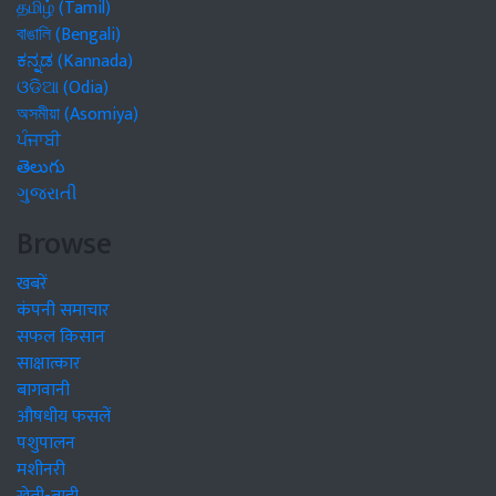
தமிழ் (Tamil)
বাঙালি (Bengali)
ಕನ್ನಡ (Kannada)
ଓଡିଆ (Odia)
অসমীয়া (Asomiya)
ਪੰਜਾਬੀ
తెలుగు
ગુજરાતી
Browse
खबरें
कंपनी समाचार
सफल किसान
साक्षात्कार
बागवानी
औषधीय फसलें
पशुपालन
मशीनरी