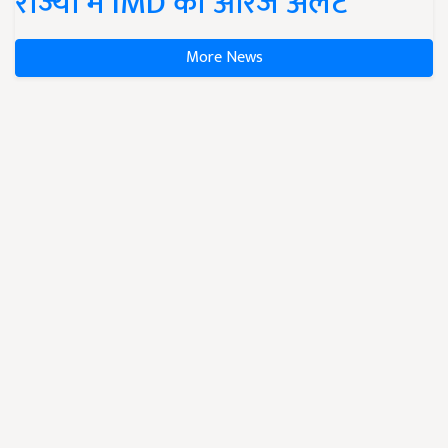
राज्यों में IMD का ऑरेंज अलर्ट
More News