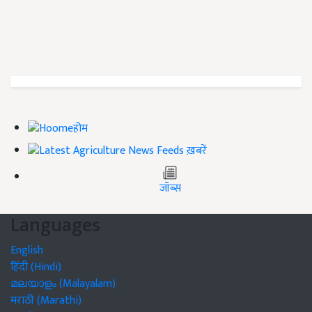
होम
ख़बरें
जॉब्स
Languages
English
हिंदी (Hindi)
മലയാളം (Malayalam)
मराठी (Marathi)