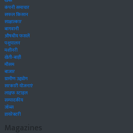
खबरें
कंपनी समाचार
सफल किसान
साक्षात्कार
बागवानी
औषधीय फसलें
पशुपालन
मशीनरी
खेती-बाड़ी
मौसम
बाजार
ग्रामीण उद्द्योग
सरकारी योजनाएं
लाइफ स्टाइल
सम्पादकीय
जॉब्स
डायरेक्टरी
Magazines