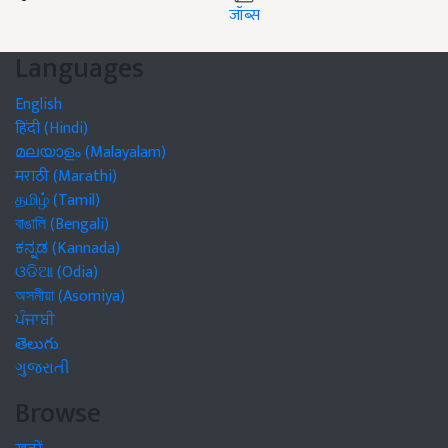
जॉब्स
Languages
English
हिंदी (Hindi)
മലയാളം (Malayalam)
मराठी (Marathi)
தமிழ் (Tamil)
বাঙালি (Bengali)
ಕನ್ನಡ (Kannada)
ଓଡିଆ (Odia)
অসমীয়া (Asomiya)
ਪੰਜਾਬੀ
తెలుగు
ગુજરાતી
Browse