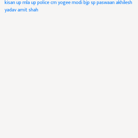
kisan
up
mla
up police
cm
yogee
modi
bjp
sp
paswaan
akhilesh
yadav
amit shah