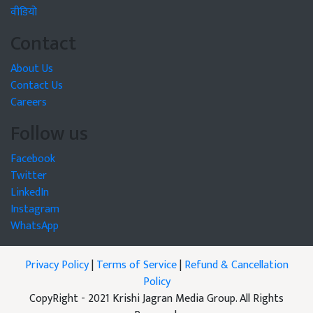
वीडियो
Contact
About Us
Contact Us
Careers
Follow us
Facebook
Twitter
LinkedIn
Instagram
WhatsApp
Privacy Policy
|
Terms of Service
|
Refund & Cancellation
Policy
CopyRight - 2021 Krishi Jagran Media Group. All Rights