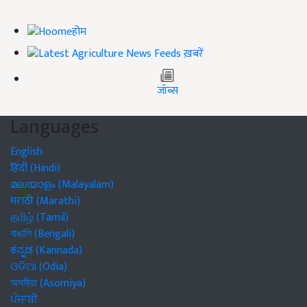
होम
ख़बरें
जॉब्स
Languages
English
हिंदी (Hindi)
മലയാളം (Malayalam)
मराठी (Marathi)
தமிழ் (Tamil)
বাঙালি (Bengali)
ಕನ್ನಡ (Kannada)
ଓଡିଆ (Odia)
অসমীয়া (Asomiya)
ਪੰਜਾਬੀ