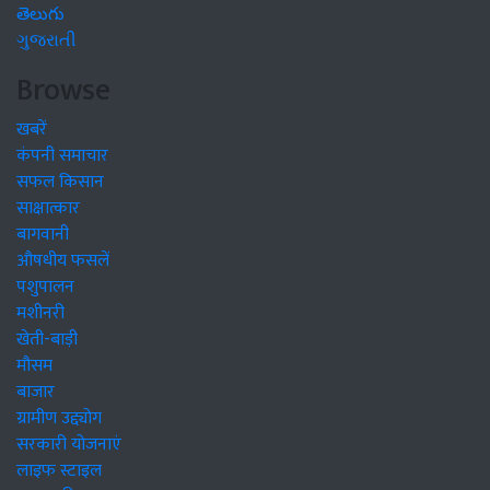
తెలుగు
ગુજરાતી
Browse
खबरें
कंपनी समाचार
सफल किसान
साक्षात्कार
बागवानी
औषधीय फसलें
पशुपालन
मशीनरी
खेती-बाड़ी
मौसम
बाजार
ग्रामीण उद्द्योग
सरकारी योजनाएं
लाइफ स्टाइल