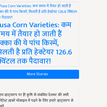
usa Corn Varieties: कम
मय में तैयार हो जाती हैं
क्का की ये पांच किस्में,
िलती है प्रति हेक्टेयर 126.6
्विंटल तक पैदावार!
More Stories
हम व्हाट्सएप पर हैं! कृषि से संबंधित देशभर की सभी
लेटेस्ट ख़बरें मोबाइल में पढ़ने के लिए हमारे व्हाट्सएप से
जुड़ें.