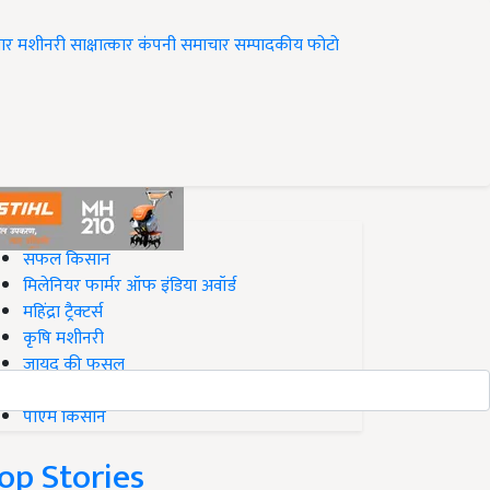
ार
मशीनरी
साक्षात्कार
कंपनी समाचार
सम्पादकीय
फोटो
op on Krishi Jagran
सफल किसान
मिलेनियर फार्मर ऑफ इंडिया अवॉर्ड
महिंद्रा ट्रैक्टर्स
कृषि मशीनरी
जायद की फसल
बिज़नेस आइडियाज
पीएम किसान
op Stories