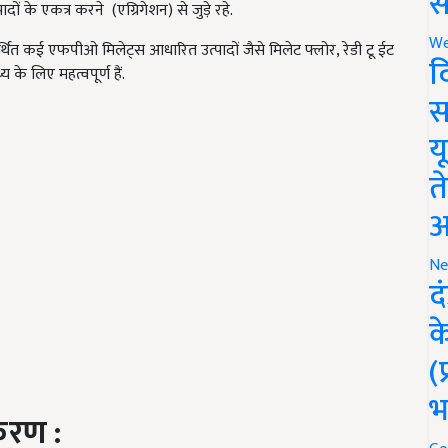
स
के एकत्र करने (एग्रिगेशन) से जुड़े रहे.
We
समर्थित कई एफपीओ मिलेट्स आधारित उत्पादों जैसे मिलेट फ्लोर, रेडी टू ईट
द
्य के लिए महत्वपूर्ण हैं.
स
य
त
अ
Ne
द
क
(
भ
रण :