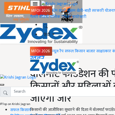
MFOI 2026
होम
ख़बरें
मौसम
खेती-बाड़ी
सरकारी योजना
गैलरी
वीडियो
मासिक पत्रिका
डायरेक्टरी
हिंदी
MFOI 2026
न्यूज़ रैप
सफल किसान
बाजार
साक्षात्कार
क
Home
ख़बरें
वालमार्ट फाउंडेशन की प
किसानों और महिलाओं क
जाएगा जोर
#Top on Krishi Jagran
किसानों की आजीविका सुधारने की दिशा में वॉलमार्ट फाउंड
सफल किसान