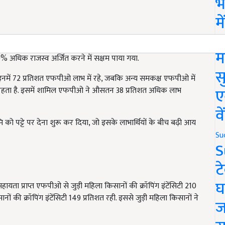
भ
म
Ne
 अंतिम उत्पाद को ज्यादा विविधतापूर्ण बाजारों तक पहुंचाने में मदद करने
म
धिक राजस्व अर्जित करने में सक्षम पाया गया.
स
इनमें 72 प्रतिशत एफपीओ लाभ में रहे, जबकि अन्य समकक्ष एफपीओ में
ए
त रहता है. इसमें शामिल एफपीओ ने औसतन 38 प्रतिशत अधिक लाभ
व
ए भूमि को पट्टे पर देना शुरू कर दिया, जो इसके लाभार्थियों के बीच बढ़ी आय
Su
S
ट
घ
सहायता प्राप्त एफपीओ से जुड़ी महिला किसानों की क्रॉपिंग इंटेंसिटी 210
 की क्रॉपिंग इंटेंसिटी 149 प्रतिशत रही. इससे जुड़ी महिला किसानों ने
ज