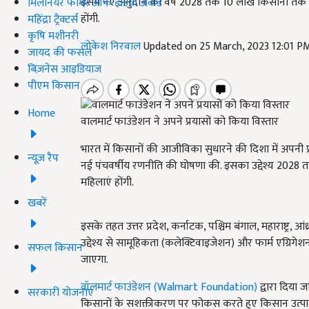
इसमें नए अनुदान को वर्ष 2028 तक 10 लाख किसानों तक पहु
मिलेनियर फार्मर ऑफ इंडिया अवॉर्ड
होंगी.
महिंद्रा ट्रैक्टर्स
कृषि मशीनरी
लोकेश निरवाल
Updated on 25 March, 2023 12:01 P
जायद की फसल
बिज़नेस आइडियाज
पीएम किसान
Home
वालमार्ट फाउंडेशन ने अपने प्रयासों को किया विस्तार
भारत में किसानों की आजीविका सुधारने की दिशा में अपनी प्
न्यूज़ रैप
नई पंचवर्षीय रणनीति की घोषणा की. इसका उद्देश्य 2028 
महिलाएं होंगी.
खबरें
इसके तहत उत्तर प्रदेश, कर्नाटक, पश्चिम बंगाल, महाराष्ट्र, 
उद्देश्य से सामूहिकता (कलेक्टिवाइजेशन) और फार्म एग्रिगेशन
सफल किसान
जाएगा.
वॉलमार्ट फाउंडेशन (Walmart Foundation)
द्वारा दिया 
सरकारी योजनाएं
किसानों के सशक्तीकरण पर फोकस करते हुए किसान उत्पादक 