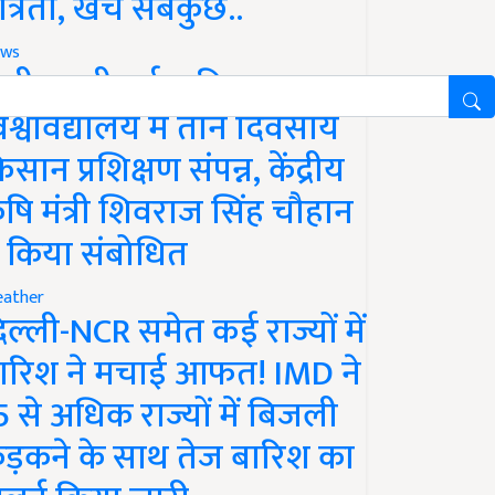
ात्रता, खर्च सबकुछ..
ws
ानी लक्ष्मीबाई कृषि
िश्वविद्यालय में तीन दिवसीय
िसान प्रशिक्षण संपन्न, केंद्रीय
ृषि मंत्री शिवराज सिंह चौहान
े किया संबोधित
ather
िल्ली-NCR समेत कई राज्यों में
ारिश ने मचाई आफत! IMD ने
5 से अधिक राज्यों में बिजली
ड़कने के साथ तेज बारिश का