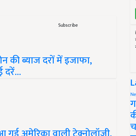
Subscribe
न की ब्याज दरों में इजाफा,
दरें...
L
Ne
ग
क
च
ए आ गई अमेरिका वाली टेक्नोलॉजी,