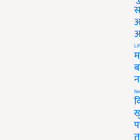
स
अ
आ
Li
म
ब
न
Ne
क
ख
प
त