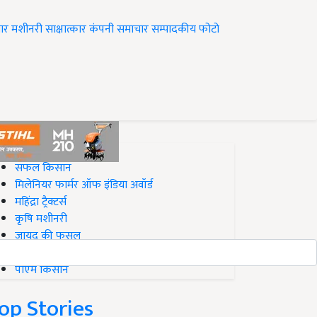
ार
मशीनरी
साक्षात्कार
कंपनी समाचार
सम्पादकीय
फोटो
op on Krishi Jagran
सफल किसान
मिलेनियर फार्मर ऑफ इंडिया अवॉर्ड
महिंद्रा ट्रैक्टर्स
कृषि मशीनरी
जायद की फसल
बिज़नेस आइडियाज
पीएम किसान
op Stories