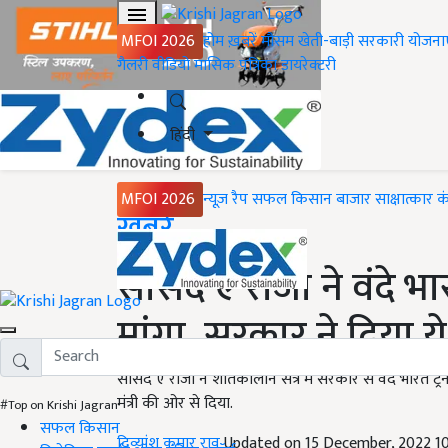
MFOI 2026
होम
ख़बरें
मौसम
खेती-बाड़ी
सरकारी योजना
गैलरी
वीडियो
मासिक पत्रिका
डायरेक्टरी
हिंदी
MFOI 2026
न्यूज़ रैप
सफल किसान
बाजार
साक्षात्कार
क
Home
ख़बरें
सांसद ए राजा ने वंदे भार
मांगा, सरकार ने दिया 
सांसद ए राजा ने शीतकालीन सत्र में सरकार से वंदे भारत ट्
मंत्री की ओर से दिया.
#Top on Krishi Jagran
सफल किसान
दिव्यांशु कुमार राव
Updated on 15 December, 2022 1