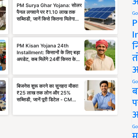
अ
Go
P
I
न
त
अ
Go
ब
प
अ
Go
म