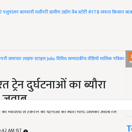
एं
पशुपालन
बागवानी
मशीनरी
ग्रामीण उद्योग
वेब स्टोरी
#FTB
सफल किसान
बाज
ंपनी समाचार
लाइफ स्टाइल
Jobs
विविध
सम्पादकीय
वीडियो
मासिक पत्रिका
#T
त ट्रेन दुर्घटनाओं का ब्यौरा
ये जवाब
रेन की मवेशियों से टकराने की घटनाओं का ब्योरा मांगा. जिसका जवाब रेल
T
0:42 AM IST