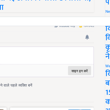
प
गा
Ne
र
व
क
क
न
We
द
ब
1
क