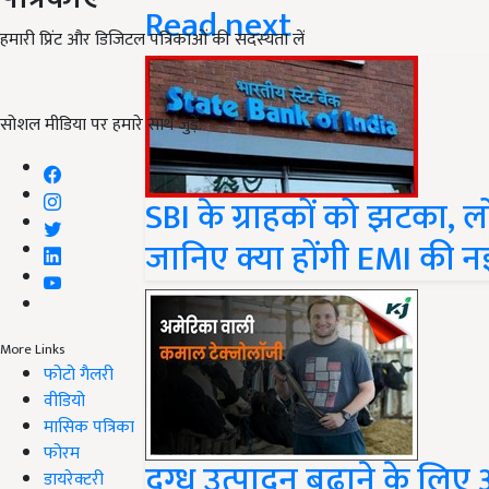
Read next
हमारी प्रिंट और डिजिटल पत्रिकाओं की सदस्यता लें
सोशल मीडिया पर हमारे साथ जुड़ें:
SBI के ग्राहकों को झटका, लो
जानिए क्या होंगी EMI की नई 
More Links
फोटो गैलरी
वीडियो
मासिक पत्रिका
फोरम
दुग्ध उत्पादन बढ़ाने के लि
डायरेक्टरी