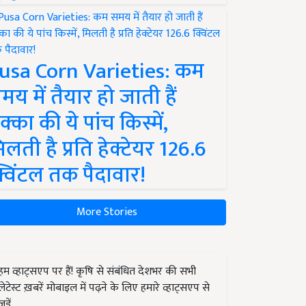
usa Corn Varieties: कम
मय में तैयार हो जाती हैं
क्का की ये पांच किस्में,
िलती है प्रति हेक्टेयर 126.6
्विंटल तक पैदावार!
More Stories
हम व्हाट्सएप पर हैं! कृषि से संबंधित देशभर की सभी
लेटेस्ट ख़बरें मोबाइल में पढ़ने के लिए हमारे व्हाट्सएप से
जुड़ें.