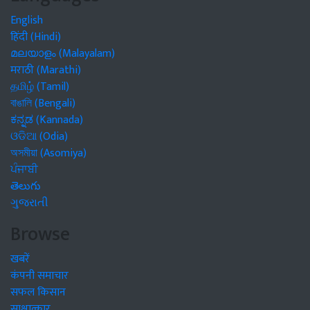
English
हिंदी (Hindi)
മലയാളം (Malayalam)
मराठी (Marathi)
தமிழ் (Tamil)
বাঙালি (Bengali)
ಕನ್ನಡ (Kannada)
ଓଡିଆ (Odia)
অসমীয়া (Asomiya)
ਪੰਜਾਬੀ
తెలుగు
ગુજરાતી
Browse
खबरें
कंपनी समाचार
सफल किसान
साक्षात्कार