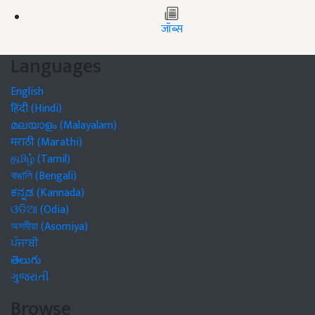
जॉब्स
Languages
English
हिंदी (Hindi)
മലയാളം (Malayalam)
मराठी (Marathi)
தமிழ் (Tamil)
বাঙালি (Bengali)
ಕನ್ನಡ (Kannada)
ଓଡିଆ (Odia)
অসমীয়া (Asomiya)
ਪੰਜਾਬੀ
తెలుగు
ગુજરાતી
Browse