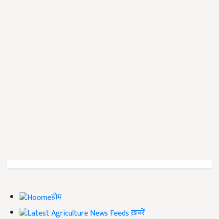
होम
ख़बरें