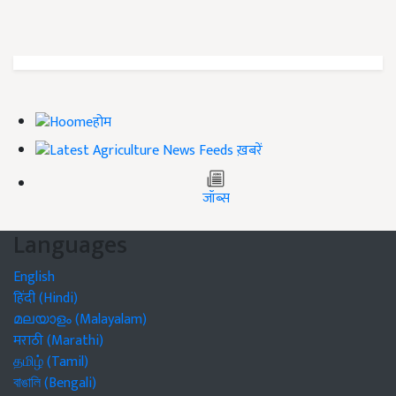
होम
ख़बरें
जॉब्स
Languages
English
हिंदी (Hindi)
മലയാളം (Malayalam)
मराठी (Marathi)
தமிழ் (Tamil)
বাঙালি (Bengali)