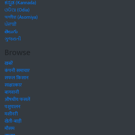
ಕನ್ನಡ (Kannada)
ଓଡିଆ (Odia)
অসমীয়া (Asomiya)
ਪੰਜਾਬੀ
తెలుగు
ગુજરાતી
Browse
खबरें
कंपनी समाचार
सफल किसान
साक्षात्कार
बागवानी
औषधीय फसलें
पशुपालन
मशीनरी
खेती-बाड़ी
मौसम