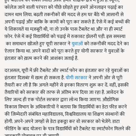
हुए बदलाव का सबसे ज्यादा असर हमारे शैक्षिक क्षेत्र में हुआ है. स्कूल,
कॉलेज जाने वाली परंपरा को पीछे छोड़ते हुए हमनें ऑनलाइन पढ़ाई का
दामन थाम लिया. बढ़ती तकनीकों की मदद से हम घर बैठे भी आसानी से
अपनी पढ़ाई और बाकि के कामों को पूरा कर सकते हैं. ऐसे में कई बच्चों की
ये शिकायतें या मज़बूरी थी, ना तो उनके पास टैबलेट था और ना ही स्मार्ट
फ़ोन. ऐसे में कई विद्यार्थियों को पढ़ाई में रुकावट झेलनी पड़ी. इस समस्या
का समाधान खोजते हुए यूपी सरकार ने
युवाओं
को तकनीकी मदद देने का
ऐलान किया था. अपने वादों को पूरा करते हुए योगी सरकार ने युवाओं के
इंतजार को ख़त्म करने की आशंका जताई है.
दरअसल, यूपी में फ्री टैबलेट और स्मार्ट फोन का इंतजार कर रहे युवाओं का
इंतजार दिसबंर में खत्म हो सकता है.
योगी सरकार
ने अपनी ओर से पूरी
तैयारी कर ली है कि अगले महीने से इनका वितरण शुरू कर दें. वहीं, इसकी
तैयारियों को सरकार की तरफ से अंतिम रूप दिया जा रहा है. आवेदन के
लिए जल्द ही एक पोर्टल सरकार द्वारा लॉन्च किया जाएगा. औद्योगिक
विकास विभाग के अधिकारियों ने बताया कि विद्यार्थियों का डेटा फीड करने
की जिम्मेदारी संबंधित महाविद्यालय, विश्वविद्यालय या शिक्षण संस्थानों की
होगी. अपने-अपने जगहों से डेटा इकठ्ठा कर वो सरकार को भेजेंगे. डाटा
फीडिंग के बाद योजना के पात्र विद्यार्थियों को टैबलेट या स्मार्टफोन मिलने की