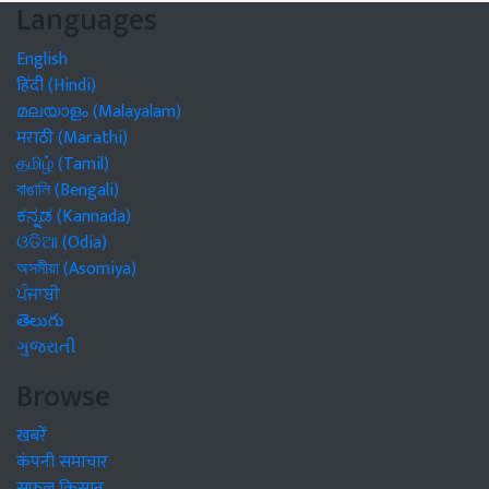
Languages
English
हिंदी (Hindi)
മലയാളം (Malayalam)
मराठी (Marathi)
தமிழ் (Tamil)
বাঙালি (Bengali)
ಕನ್ನಡ (Kannada)
ଓଡିଆ (Odia)
অসমীয়া (Asomiya)
ਪੰਜਾਬੀ
తెలుగు
ગુજરાતી
Browse
खबरें
कंपनी समाचार
सफल किसान