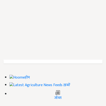
होम
ख़बरें
जॉब्स