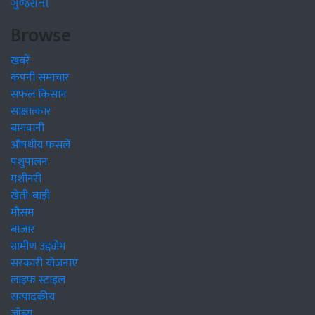
ગુજરાતી
Browse
खबरें
कंपनी समाचार
सफल किसान
साक्षात्कार
बागवानी
औषधीय फसलें
पशुपालन
मशीनरी
खेती-बाड़ी
मौसम
बाजार
ग्रामीण उद्द्योग
सरकारी योजनाएं
लाइफ स्टाइल
सम्पादकीय
जॉब्स