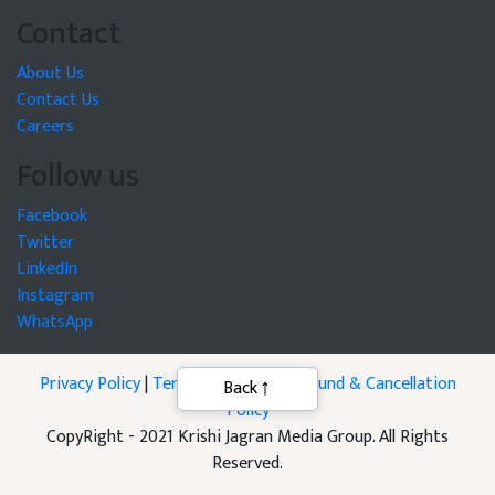
Contact
About Us
Contact Us
Careers
Follow us
Facebook
Twitter
LinkedIn
Instagram
WhatsApp
Privacy Policy
|
Terms of Service
|
Refund & Cancellation
Back
Policy
CopyRight - 2021 Krishi Jagran Media Group. All Rights
Reserved.