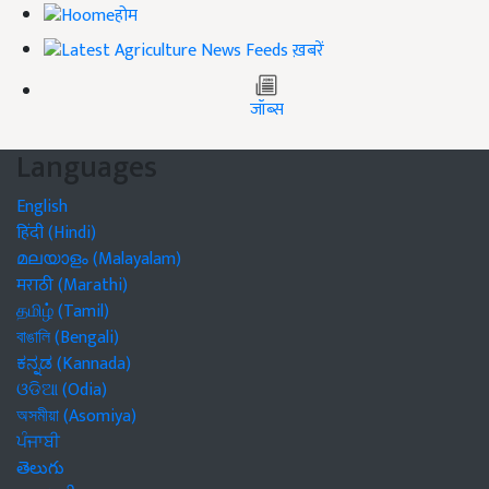
होम
ख़बरें
जॉब्स
Languages
English
हिंदी (Hindi)
മലയാളം (Malayalam)
मराठी (Marathi)
தமிழ் (Tamil)
বাঙালি (Bengali)
ಕನ್ನಡ (Kannada)
ଓଡିଆ (Odia)
অসমীয়া (Asomiya)
ਪੰਜਾਬੀ
తెలుగు