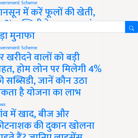
vernment Scheme
ानसून में करें फूलों की खेती,
0% सब्सिडी के साथ कमाएं
ड़ा मुनाफा
vernment Scheme
र खरीदने वालों को बड़ी
ाहत, होम लोन पर मिलेगी 4%
ी सब्सिडी, जानें कौन उठा
कता है योजना का लाभ
ws
ांव में खाद, बीज और
ीटनाशक की दुकान खोलना
ाहते हैं? जानिए लाइसेंस,