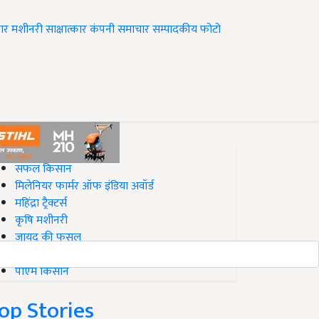
ार
मशीनरी
साक्षात्कार
कंपनी समाचार
सम्पादकीय
फोटो
op on Krishi Jagran
सफल किसान
मिलेनियर फार्मर ऑफ इंडिया अवॉर्ड
महिंद्रा ट्रैक्टर्स
कृषि मशीनरी
जायद की फसल
बिज़नेस आइडियाज
पीएम किसान
op Stories