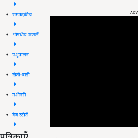
ADV
सम्पादकीय
औषधीय फसलें
पशुपालन
खेती-बाड़ी
मशीनरी
वेब स्टोरी
पत्रिकाएँ
केंद्रीय मंत्री कैलाश चौधरी ने कहा कि आम आदमी पार्टी औ