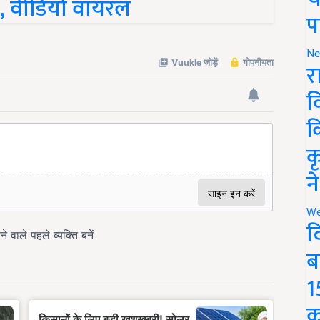
प
Ne
र
व
क
क
न
We
द
ब
1
क