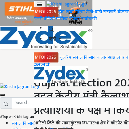
MFOI 2026
होम
ख़बरें
मौसम
खेती-बाड़ी
सरकारी योजना
गैलरी
वीडियो
मासिक पत्रिका
डायरेक्टरी
हिंदी
MFOI 2026
न्यूज़ रैप
सफल किसान
बाजार
साक्षात्कार
क
Home
ख़बरें
Gujarat Election 2022:
तहत केंद्रीय मंत्री कैल
प्रत्याशियों के पक्ष में क
#Top on Krishi Jagran
अमरेली जिले की सावरकुंडला विधानसभा क्षेत्र में कॉरपेट बॉम्बि
सफल किसान