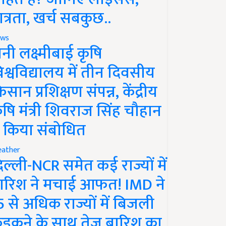
ात्रता, खर्च सबकुछ..
ws
ानी लक्ष्मीबाई कृषि
िश्वविद्यालय में तीन दिवसीय
िसान प्रशिक्षण संपन्न, केंद्रीय
ृषि मंत्री शिवराज सिंह चौहान
े किया संबोधित
ather
िल्ली-NCR समेत कई राज्यों में
ारिश ने मचाई आफत! IMD ने
5 से अधिक राज्यों में बिजली
ड़कने के साथ तेज बारिश का