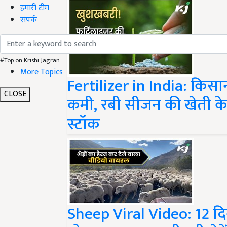
हमारी टीम
संपर्क
#Top on Krishi Jagran
Fertilizer in India: किसा
More Topics
कमी, रबी सीजन की खेती के 
CLOSE
स्टॉक
Sheep Viral Video: 12 दि
गोला बनाकर घूमती रही भेड़