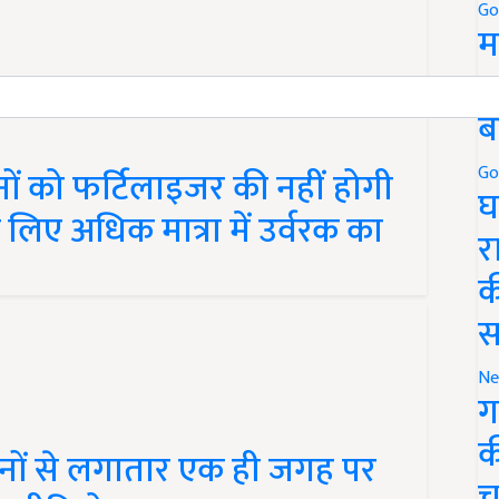
Go
म
5
ब
नों को फर्टिलाइजर की नहीं होगी
Go
लिए अधिक मात्रा में उर्वरक का
घ
र
क
स
Ne
ग
नों से लगातार एक ही जगह पर
क
ें, वीडियो वायरल
च