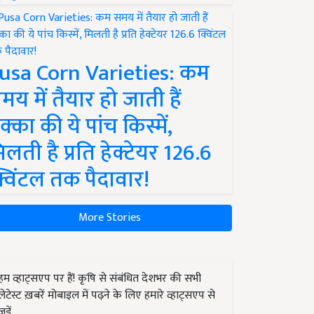
usa Corn Varieties: कम
मय में तैयार हो जाती हैं
क्का की ये पांच किस्में,
िलती है प्रति हेक्टेयर 126.6
्विंटल तक पैदावार!
More Stories
हम व्हाट्सएप पर हैं! कृषि से संबंधित देशभर की सभी
लेटेस्ट ख़बरें मोबाइल में पढ़ने के लिए हमारे व्हाट्सएप से
जुड़ें.