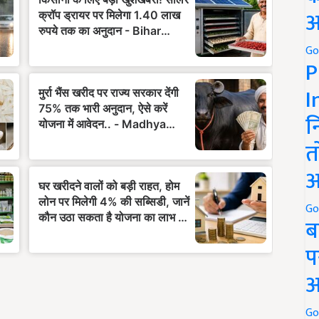
अ
Go
P
I
न
त
अ
Go
ब
प
अ
Go