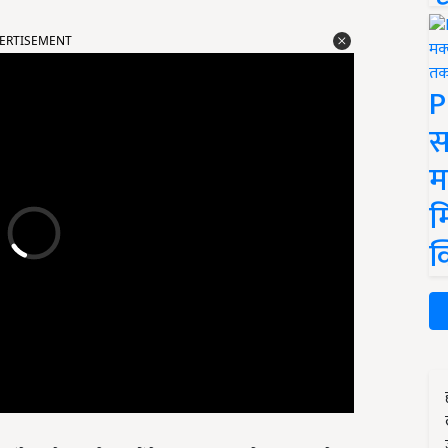
ERTISEMENT
P
स
म
म
क
र कांग्रेस झूठे चुनावी भाषणों के साथ आमजन को गुमराह करने का काम