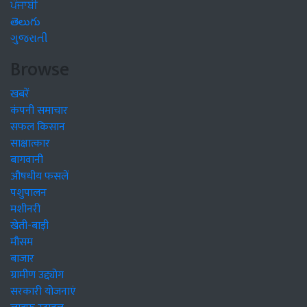
ਪੰਜਾਬੀ
తెలుగు
ગુજરાતી
Browse
खबरें
कंपनी समाचार
सफल किसान
साक्षात्कार
बागवानी
औषधीय फसलें
पशुपालन
मशीनरी
खेती-बाड़ी
मौसम
बाजार
ग्रामीण उद्द्योग
सरकारी योजनाएं