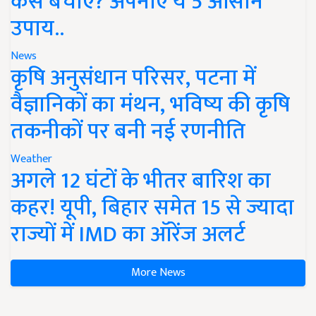
कैसे बचाएं? अपनाएं ये 5 आसान
उपाय..
News
कृषि अनुसंधान परिसर, पटना में
वैज्ञानिकों का मंथन, भविष्य की कृषि
तकनीकों पर बनी नई रणनीति
Weather
अगले 12 घंटों के भीतर बारिश का
कहर! यूपी, बिहार समेत 15 से ज्यादा
राज्यों में IMD का ऑरेंज अलर्ट
More News