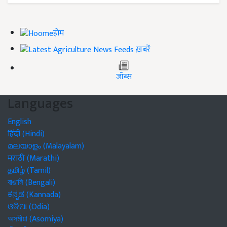
होम
ख़बरें
जॉब्स
Languages
English
हिंदी (Hindi)
മലയാളം (Malayalam)
मराठी (Marathi)
தமிழ் (Tamil)
বাঙালি (Bengali)
ಕನ್ನಡ (Kannada)
ଓଡିଆ (Odia)
অসমীয়া (Asomiya)