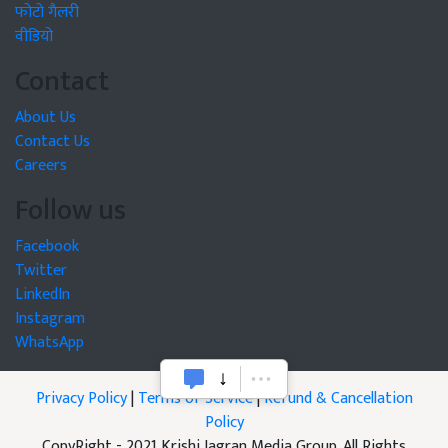
फोटो गैलरी
वीडियो
Contact
About Us
Contact Us
Careers
Follow us
Facebook
Twitter
LinkedIn
Instagram
WhatsApp
Privacy Policy
|
Terms of Service
|
Refund & Cancellation
Policy
CopyRight - 2021 Krishi Jagran Media Group. All Rights