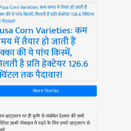
usa Corn Varieties: कम
मय में तैयार हो जाती हैं
क्का की ये पांच किस्में,
िलती है प्रति हेक्टेयर 126.6
्विंटल तक पैदावार!
More Stories
हम व्हाट्सएप पर हैं! कृषि से संबंधित देशभर की सभी
लेटेस्ट ख़बरें मोबाइल में पढ़ने के लिए हमारे व्हाट्सएप से
जुड़ें.