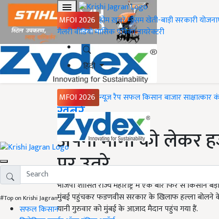
MFOI 2026
होम
ख़बरें
मौसम
खेती-बाड़ी
सरकारी योजना
गैलरी
वीडियो
मासिक पत्रिका
डायरेक्टरी
हिंदी
MFOI 2026
न्यूज़ रैप
सफल किसान
बाजार
साक्षात्कार
क
Home
ख़बरें
अपनी मांगों को लेकर ह
पर उतरे
भाजपा शासित राज्य महाराष्ट्र में एक बार फिर से किसान बड़ी
मुंबई पहुंचकर फडणवीस सरकार के खिलाफ हल्ला बोलने के लिए
#Top on Krishi Jagran
यानी गुरुवार को मुंबई के आज़ाद मैदान पहुंच गया हैं.
सफल किसान