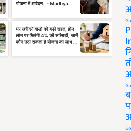
अ
Go
P
I
न
त
अ
Go
ब
प
अ
Go