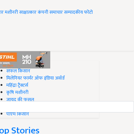
ार
मशीनरी
साक्षात्कार
कंपनी समाचार
सम्पादकीय
फोटो
op on Krishi Jagran
सफल किसान
मिलेनियर फार्मर ऑफ इंडिया अवॉर्ड
महिंद्रा ट्रैक्टर्स
कृषि मशीनरी
जायद की फसल
बिज़नेस आइडियाज
पीएम किसान
op Stories