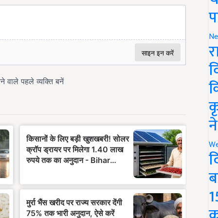
प
Ne
र
व
क
क
न
We
द
ब
1
क