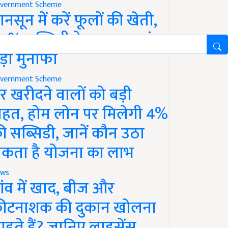
vernment Scheme
ानसून में करें फूलों की खेती,
0% सब्सिडी के साथ कमाएं
ड़ा मुनाफा
vernment Scheme
र खरीदने वालों को बड़ी
ाहत, होम लोन पर मिलेगी 4%
ी सब्सिडी, जानें कौन उठा
कता है योजना का लाभ
ws
ांव में खाद, बीज और
ीटनाशक की दुकान खोलना
ाहते हैं? जानिए लाइसेंस,