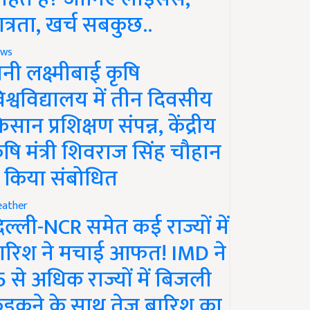
ात्रता, खर्च सबकुछ..
ws
ानी लक्ष्मीबाई कृषि
िश्वविद्यालय में तीन दिवसीय
िसान प्रशिक्षण संपन्न, केंद्रीय
ृषि मंत्री शिवराज सिंह चौहान
े किया संबोधित
ather
िल्ली-NCR समेत कई राज्यों में
ारिश ने मचाई आफत! IMD ने
5 से अधिक राज्यों में बिजली
ड़कने के साथ तेज बारिश का