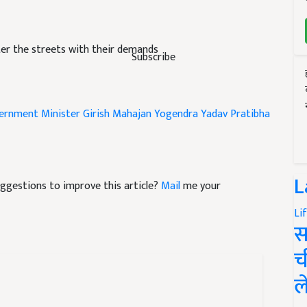
er the streets with their demands
Subscribe
vernment
Minister Girish Mahajan
Yogendra Yadav
Pratibha
L
suggestions to improve this article?
Mail
me your
Li
स
च
ल