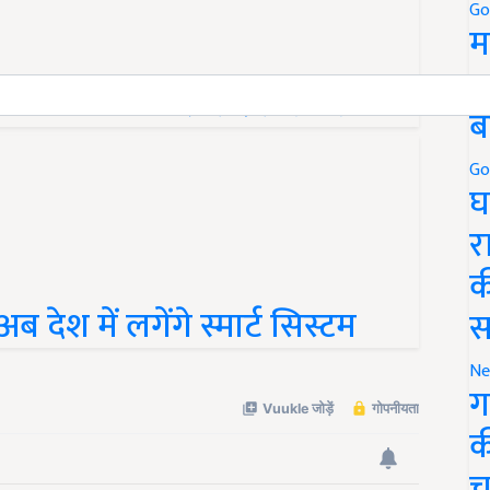
Go
म
5
बागबानी में 90 प्रतिशत सब्सिडी
ब
Go
घ
र
क
देश में लगेंगे स्मार्ट सिस्टम
स
Ne
ग
क
च