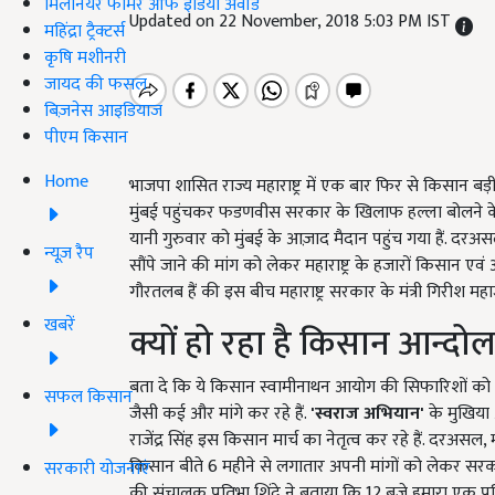
मिलेनियर फार्मर ऑफ इंडिया अवॉर्ड
Updated on 22 November, 2018 5:03 PM IST
महिंद्रा ट्रैक्टर्स
कृषि मशीनरी
जायद की फसल
बिज़नेस आइडियाज
पीएम किसान
Home
भाजपा शासित राज्य महाराष्ट्र में एक बार फिर से किसान बड़ी
मुंबई पहुंचकर फडणवीस सरकार के खिलाफ हल्ला बोलने के लिए
यानी गुरुवार को मुंबई के आज़ाद मैदान पहुंच गया हैं. दरअस
न्यूज़ रैप
सौंपे जाने की मांग को लेकर महाराष्ट्र के हजारों किसान एव
गौरतलब हैं की इस बीच महाराष्ट्र सरकार के मंत्री गिरीश 
खबरें
क्यों हो रहा है किसान आन्दो
बता दे कि ये किसान स्वामीनाथन आयोग की सिफारिशों को ल
सफल किसान
जैसी कई और मांगे कर रहे हैं.
'
स्वराज अभियान'
के मुखिया 
राजेंद्र सिंह इस किसान मार्च का नेतृत्व कर रहे हैं. दरअसल, महा
किसान बीते 6 महीने से लगातार अपनी मांगों को लेकर सरकार 
सरकारी योजनाएं
की संचालक प्रतिभा शिंदे ने बताया कि 12 बजे हमारा एक 