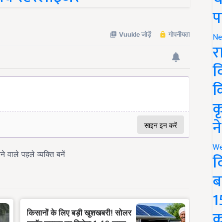
प
Ne
र
व
क
क
न
We
द
ब
1
क