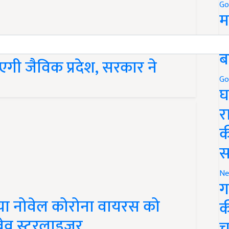
Go
म
5
ब
गी जैविक प्रदेश, सरकार ने
Go
घ
र
क
स
Ne
ग
िया नोवेल कोरोना वायरस को
क
वेव स्टरलाइजर
च