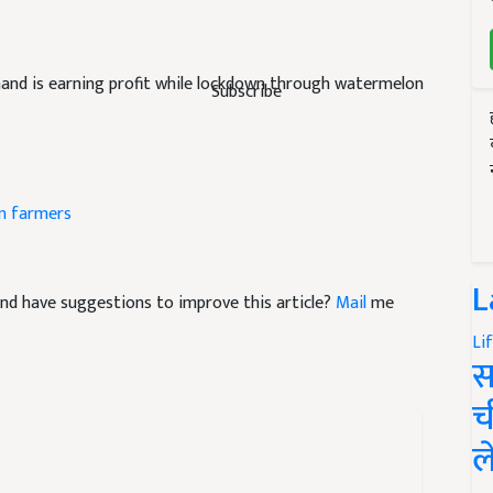
and is earning profit while lockdown through watermelon
Subscribe
 farmers
L
e and have suggestions to improve this article?
Mail
me
Li
स
च
ल