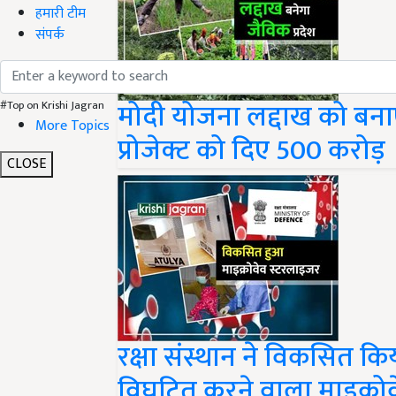
हमारी टीम
संपर्क
मोदी योजना लद्दाख को बनाए
#Top on Krishi Jagran
More Topics
प्रोजेक्ट को दिए 500 करोड़
CLOSE
रक्षा संस्थान ने विकसित क
विघटित करने वाला माइक्रो