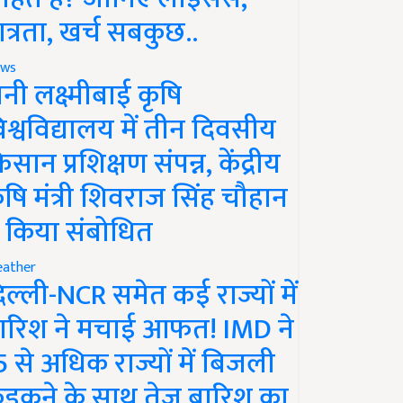
ात्रता, खर्च सबकुछ..
ws
ानी लक्ष्मीबाई कृषि
िश्वविद्यालय में तीन दिवसीय
िसान प्रशिक्षण संपन्न, केंद्रीय
ृषि मंत्री शिवराज सिंह चौहान
े किया संबोधित
ather
िल्ली-NCR समेत कई राज्यों में
ारिश ने मचाई आफत! IMD ने
5 से अधिक राज्यों में बिजली
ड़कने के साथ तेज बारिश का