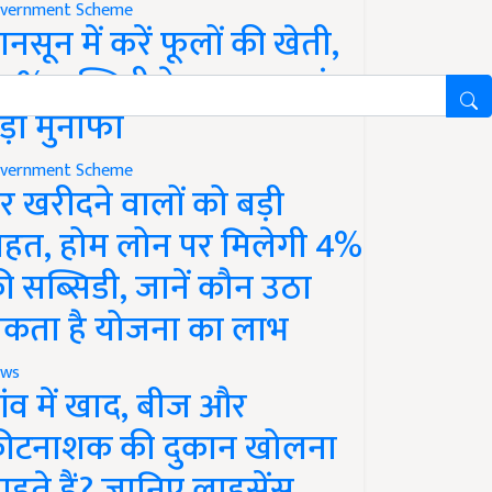
vernment Scheme
ानसून में करें फूलों की खेती,
0% सब्सिडी के साथ कमाएं
ड़ा मुनाफा
vernment Scheme
र खरीदने वालों को बड़ी
ाहत, होम लोन पर मिलेगी 4%
ी सब्सिडी, जानें कौन उठा
कता है योजना का लाभ
ws
ांव में खाद, बीज और
ीटनाशक की दुकान खोलना
ाहते हैं? जानिए लाइसेंस,