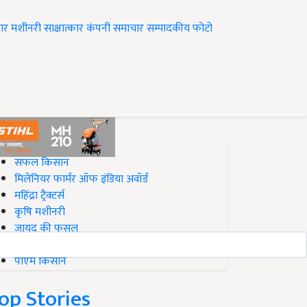
ार
मशीनरी
साक्षात्कार
कंपनी समाचार
सम्पादकीय
फोटो
op on Krishi Jagran
सफल किसान
मिलेनियर फार्मर ऑफ इंडिया अवॉर्ड
महिंद्रा ट्रैक्टर्स
कृषि मशीनरी
जायद की फसल
बिज़नेस आइडियाज
पीएम किसान
op Stories