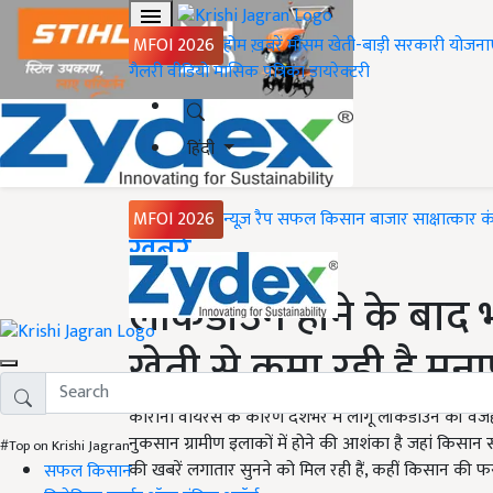
MFOI 2026
होम
ख़बरें
मौसम
खेती-बाड़ी
सरकारी योजना
गैलरी
वीडियो
मासिक पत्रिका
डायरेक्टरी
हिंदी
MFOI 2026
न्यूज़ रैप
सफल किसान
बाजार
साक्षात्कार
क
Home
ख़बरें
लॉकडाउन होने के बाद 
खेती से कमा रही है मुन
कोरोना वायरस के कारण देशभर में लागू लॉकडाउन की वजह से 
नुकसान ग्रामीण इलाकों में होने की आशंका है जहां किसान सब
#Top on Krishi Jagran
की खबरें लगातार सुनने को मिल रही हैं, कहीं किसान की 
सफल किसान