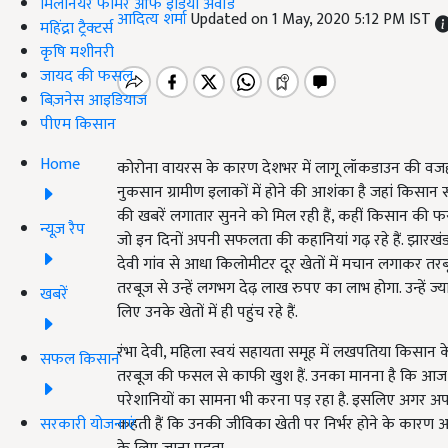
मिलेनियर फार्मर ऑफ इंडिया अवॉर्ड
आदित्य शर्मा
Updated on 1 May, 2020 5:12 PM IST
महिंद्रा ट्रैक्टर्स
कृषि मशीनरी
जायद की फसल
बिज़नेस आइडियाज
पीएम किसान
Home
कोरोना वायरस के कारण देशभर में लागू लॉकडाउन की वजह से 
नुकसान ग्रामीण इलाकों में होने की आशंका है जहां किसान सब
की खबरें लगातार सुनने को मिल रही हैं, कहीं किसान की 
न्यूज़ रैप
जो इन दिनों अपनी सफलता की कहानियां गढ़ रहे हैं. झारखंड क
देवी गांव से आधा किलोमीटर दूर खेतों में मचान लगाकर तर
तरबूज से उन्हें लगभग देढ़ लाख रुपए का लाभ होगा. उन्हें ज्य
खबरें
लिए उनके खेतों में ही पहुंच रहे हैं.
रंभा देवी, महिला स्वयं सहायता समूह में लखपतिया किसान के न
सफल किसान
तरबूज की फसल से काफी खुश हैं. उनका मानना है कि आज 
परेशानियों का सामना भी करना पड़ रहा है. इसलिए अगर अपन
सरकारी योजनाएं
कहती हैं कि उनकी जीविका खेती पर निर्भर होने के कारण 