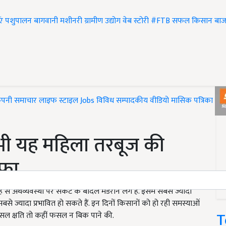
एं
पशुपालन
बागवानी
मशीनरी
ग्रामीण उद्योग
वेब स्टोरी
#FTB
सफल किसान
बाज
ंपनी समाचार
लाइफ स्टाइल
Jobs
विविध
सम्पादकीय
वीडियो
मासिक पत्रिका
#T
भी यह महिला तरबूज की
ाफा
अर्थव्यवस्था पर संकट के बादल मंडराने लगे हैं. इसमें सबसे ज्यादा
से ज्यादा प्रभावित हो सकते हैं. इन दिनों किसानों को हो रही समस्याओं
T
फसल क्षति तो कहीं फसल न बिक पाने की.