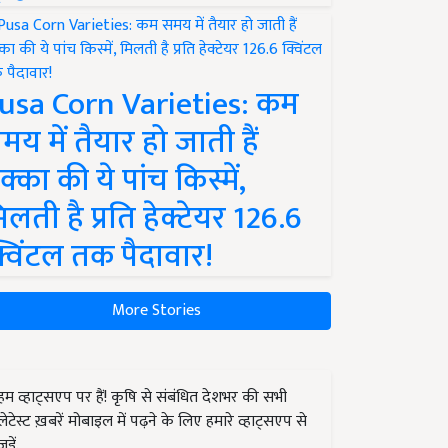
usa Corn Varieties: कम
मय में तैयार हो जाती हैं
क्का की ये पांच किस्में,
िलती है प्रति हेक्टेयर 126.6
्विंटल तक पैदावार!
More Stories
हम व्हाट्सएप पर हैं! कृषि से संबंधित देशभर की सभी
लेटेस्ट ख़बरें मोबाइल में पढ़ने के लिए हमारे व्हाट्सएप से
जुड़ें.