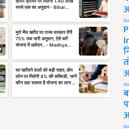
अ
Go
P
I
न
त
अ
Go
ब
प
अ
Go