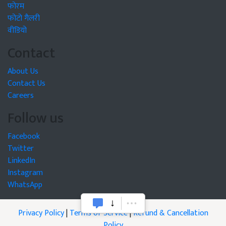
फोरम
फोटो गैलरी
वीडियो
Contact
About Us
Contact Us
Careers
Follow us
Facebook
Twitter
LinkedIn
Instagram
WhatsApp
Privacy Policy
|
Terms of Service
|
Refund & Cancellation
Policy