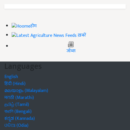
होम
ख़बरें
जॉब्स
Languages
English
हिंदी (Hindi)
മലയാളം (Malayalam)
मराठी (Marathi)
தமிழ் (Tamil)
বাঙালি (Bengali)
ಕನ್ನಡ (Kannada)
ଓଡିଆ (Odia)