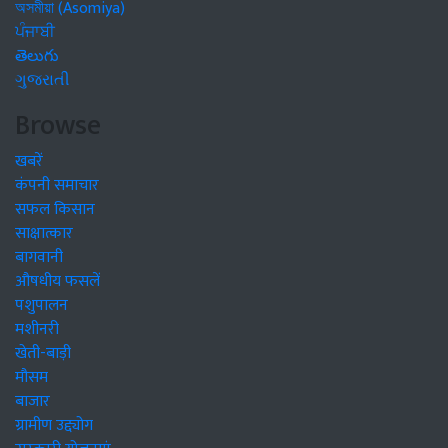
অসমীয়া (Asomiya)
ਪੰਜਾਬੀ
తెలుగు
ગુજરાતી
Browse
खबरें
कंपनी समाचार
सफल किसान
साक्षात्कार
बागवानी
औषधीय फसलें
पशुपालन
मशीनरी
खेती-बाड़ी
मौसम
बाजार
ग्रामीण उद्द्योग