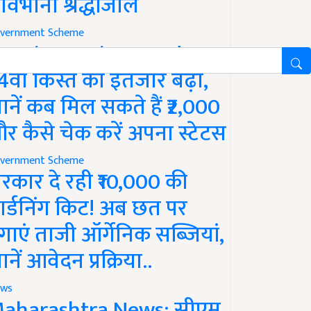
ावभीनी श्रद्धांजलि
vernment Scheme
M Kisan Yojana Update:
4वीं किस्त का इंतजार बढ़ा,
ानें कब मिल सकते हैं ₹2,000
र कैसे चेक करें अपना स्टेटस
vernment Scheme
रकार दे रही ₹10,000 की
ार्डनिंग किट! अब छत पर
गाएं ताजी ऑर्गेनिक सब्जियां,
ानें आवेदन प्रक्रिया..
ws
aharashtra News: सीएम