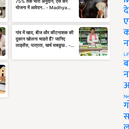
द
ए
क
न
Li
ब
न
आ
Ne
ग
स
ल