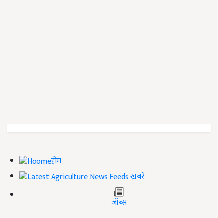
होम
ख़बरें
जॉब्स