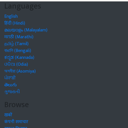
Languages
English
हिंदी (Hindi)
മലയാളം (Malayalam)
मराठी (Marathi)
தமிழ் (Tamil)
বাঙালি (Bengali)
ಕನ್ನಡ (Kannada)
ଓଡିଆ (Odia)
অসমীয়া (Asomiya)
ਪੰਜਾਬੀ
తెలుగు
ગુજરાતી
Browse
खबरें
कंपनी समाचार