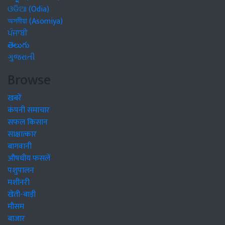
ଓଡିଆ (Odia)
অসমীয়া (Asomiya)
ਪੰਜਾਬੀ
తెలుగు
ગુજરાતી
Browse
खबरें
कंपनी समाचार
सफल किसान
साक्षात्कार
बागवानी
औषधीय फसलें
पशुपालन
मशीनरी
खेती-बाड़ी
मौसम
बाजार