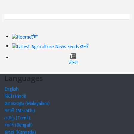
होम
ख़बरें
जॉब्स
Languages
English
हिंदी (Hindi)
മലയാളം (Malayalam)
मराठी (Marathi)
தமிழ் (Tamil)
বাঙালি (Bengali)
ಕನ್ನಡ (Kannada)