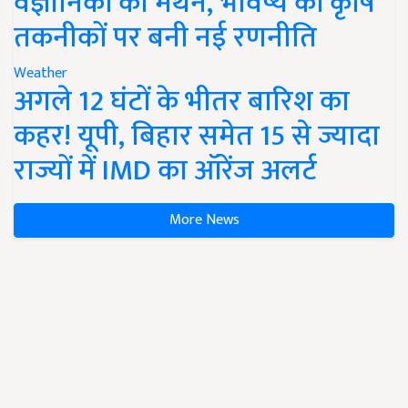
वैज्ञानिकों का मंथन, भविष्य की कृषि
तकनीकों पर बनी नई रणनीति
Weather
अगले 12 घंटों के भीतर बारिश का
कहर! यूपी, बिहार समेत 15 से ज्यादा
राज्यों में IMD का ऑरेंज अलर्ट
More News