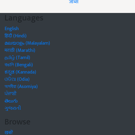
जॉब्स
Languages
English
हिंदी (Hindi)
മലയാളം (Malayalam)
मराठी (Marathi)
தமிழ் (Tamil)
বাঙালি (Bengali)
ಕನ್ನಡ (Kannada)
ଓଡିଆ (Odia)
অসমীয়া (Asomiya)
ਪੰਜਾਬੀ
తెలుగు
ગુજરાતી
Browse
खबरें