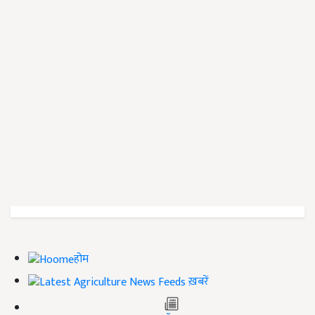
होम
ख़बरें