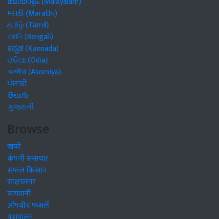
മലയാളം (Malayalam)
मराठी (Marathi)
தமிழ் (Tamil)
বাঙালি (Bengali)
ಕನ್ನಡ (Kannada)
ଓଡିଆ (Odia)
অসমীয়া (Asomiya)
ਪੰਜਾਬੀ
తెలుగు
ગુજરાતી
Browse
खबरें
कंपनी समाचार
सफल किसान
साक्षात्कार
बागवानी
औषधीय फसलें
पशुपालन