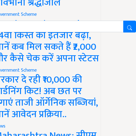
ावभीनी श्रद्धांजलि
vernment Scheme
M Kisan Yojana Update:
4वीं किस्त का इंतजार बढ़ा,
ानें कब मिल सकते हैं ₹2,000
र कैसे चेक करें अपना स्टेटस
vernment Scheme
रकार दे रही ₹10,000 की
ार्डनिंग किट! अब छत पर
गाएं ताजी ऑर्गेनिक सब्जियां,
ानें आवेदन प्रक्रिया..
ws
aharashtra News: सीएम