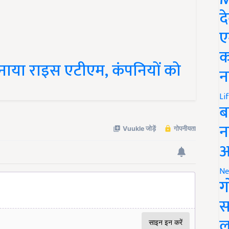
द
ए
क
नाया राइस एटीएम, कंपनियों को
न
Li
ब
न
आ
Ne
ग
स
ल