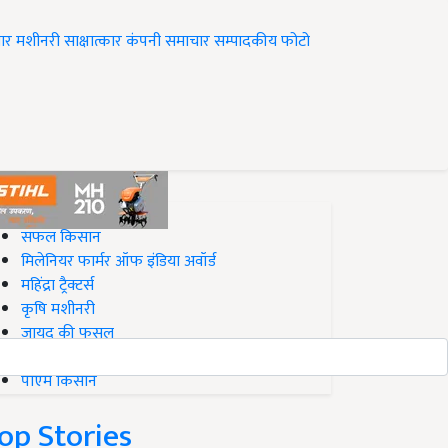
ार
मशीनरी
साक्षात्कार
कंपनी समाचार
सम्पादकीय
फोटो
op on Krishi Jagran
सफल किसान
मिलेनियर फार्मर ऑफ इंडिया अवॉर्ड
महिंद्रा ट्रैक्टर्स
कृषि मशीनरी
जायद की फसल
बिज़नेस आइडियाज
पीएम किसान
op Stories