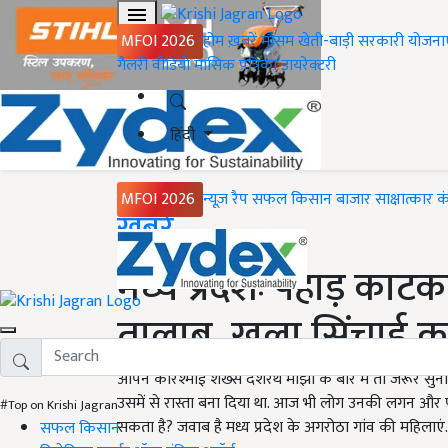
MFOI 2026
होम
ख़बरें
मौसम
खेती-बाड़ी
सरकारी योजना
गैलरी
वीडियो
मासिक पत्रिका
डायरेक्टरी
हिंदी
MFOI 2026
न्यूज़ रैप
सफल किसान
बाजार
साक्षात्कार
क
Home
ख़बरें
मध्य प्रदेशः पहाड़ काट
तालाब, खुला सिंचाई का
आपने करिश्माई शख्स दशरथ मांझी के बारे में तो जरूर सुना 
उसमें से रास्ता बना दिया था. आज भी लोग उनकी लगन और 
#Top on Krishi Jagran
सकता है? जवाब है मध्य प्रदेश के अगरोठा गांव की महिलाएं.
सफल किसान