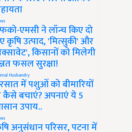
हायता
ws
फको-एमसी ने लॉन्च किए दो
ए कृषि उत्पाद, 'मित्सुकी' और
नेक्सावेट', किसानों को मिलेगी
न्नत फसल सुरक्षा!
imal Husbandry
रसात में पशुओं को बीमारियों
े कैसे बचाएं? अपनाएं ये 5
सान उपाय..
ws
ृषि अनुसंधान परिसर, पटना में