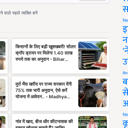
स
Ne
इ
न
'
उ
An
ब
स
आ
Ne
क