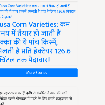
usa Corn Varieties: कम
मय में तैयार हो जाती हैं
क्का की ये पांच किस्में,
िलती है प्रति हेक्टेयर 126.6
्विंटल तक पैदावार!
More Stories
हम व्हाट्सएप पर हैं! कृषि से संबंधित देशभर की सभी
लेटेस्ट ख़बरें मोबाइल में पढ़ने के लिए हमारे व्हाट्सएप से
जुड़ें.