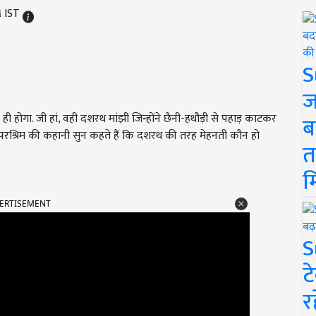
M IST
S
ज
ही होगा. जी हां, वही दशरथ मांझी जिन्होंने छैनी-हथौड़ी से पहाड़ काटकर
ब
परश्रिम की कहानी सुन कहते हैं कि दशरथ की तरह मेहनती कौन हो
त
म
ERTISEMENT
S
ट
र