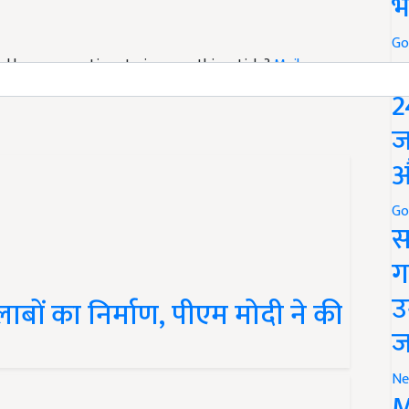
भ
Go
P
 and have suggestions to improve this article?
Mail
me
2
ज
औ
Go
स
ग
उ
बों का निर्माण, पीएम मोदी ने की
ज
Ne
M