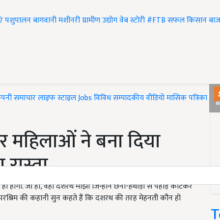
एं
पशुपालन
बागवानी
मशीनरी
ग्रामीण उद्योग
वेब स्टोरी
#FTB
सफल किसान
बाज
ंपनी समाचार
लाइफ स्टाइल
Jobs
विविध
सम्पादकीय
वीडियो
मासिक पत्रिका
#T
कर महिलाओं ने बना दिया
 रास्ता
ही होगा. जी हां, वही दशरथ मांझी जिन्होंने छैनी-हथौड़ी से पहाड़ काटकर
परश्रिम की कहानी सुन कहते हैं कि दशरथ की तरह मेहनती कौन हो
T