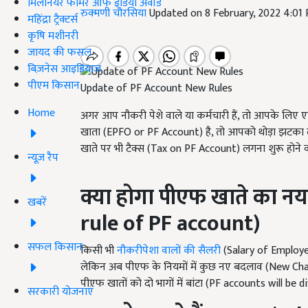
मिलेनियर फार्मर ऑफ इंडिया अवॉर्ड
रुक्मणी चौरसिया
Updated on 8 February, 2022 4:01
महिंद्रा ट्रैक्टर्स
कृषि मशीनरी
जायद की फसल
बिज़नेस आइडियाज
पीएम किसान
Update of PF Account New Rules
Home
अगर आप नौकरी पेशे वाले या कर्मचारी हैं, तो आपके ल
खाता (EPFO or PF Account) है, तो आपको थोड़ा झटका लग
खाते पर भी टैक्स (Tax on PF Account) लगना शुरू होने व
न्यूज़ रैप
क्या होगा पीएफ खाते का नय
खबरें
rule of PF account)
सफल किसान
किसी भी
नौकरीपेशा वालों की सैलरी
(Salary of Employers
लेकिन अब पीएफ के नियमों में कुछ नए बदलाव (New Changes 
पीएफ खातों को दो भागों में बांटा (PF accounts will be
सरकारी योजनाएं