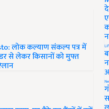
द
ए
क
न
o: लोक कल्याण संकल्प पत्र में
Li
डर से लेकर किसानों को मुफ्त
ब
 ऐलान
न
आ
Ne
ग
स
ाख रुपए, घर बैठे इन बैंकों में करें
ल