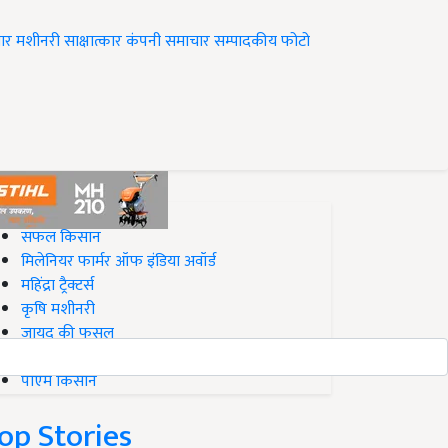
ार
मशीनरी
साक्षात्कार
कंपनी समाचार
सम्पादकीय
फोटो
op on Krishi Jagran
सफल किसान
मिलेनियर फार्मर ऑफ इंडिया अवॉर्ड
महिंद्रा ट्रैक्टर्स
कृषि मशीनरी
जायद की फसल
बिज़नेस आइडियाज
पीएम किसान
op Stories