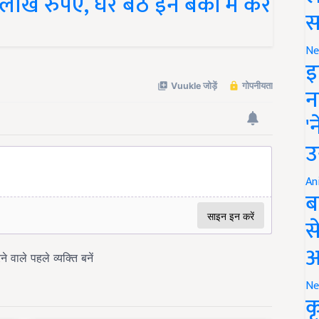
स
Ne
इ
न
'
उ
An
ब
स
आ
Ne
क