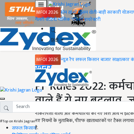
MFOI 2026
होम
ख़बरें
मौसम
खेती-बाड़ी
सरकारी योजना
गैलरी
वीडियो
मासिक पत्रिका
डायरेक्टरी
हिंदी
MFOI 2026
न्यूज़ रैप
सफल किसान
बाजार
साक्षात्कार
क
Home
ख़बरें
PF Rules 2022: कर्मचार
वाले हैं ये नए बदलाव, जा
नौकरीपेशा वालों और कर्मचारियों को नए वित्त आय में झटका ल
नए नियमों के मुताबिक, पीएफ खाताधारकों पर टैक्स लगाया
#Top on Krishi Jagran
है.
सफल किसान