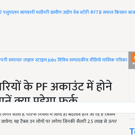
एं
पशुपालन
बागवानी
मशीनरी
ग्रामीण उद्योग
वेब स्टोरी
#FTB
सफल किसान
बाज
ंपनी समाचार
लाइफ स्टाइल
Jobs
विविध
सम्पादकीय
वीडियो
मासिक पत्रिका
#T
ियों के PF अकाउंट में होने
नें क्या पड़ेगा फर्क
गने वाला है. पीएफ नियमों में जल्द ही बदलाव होने जा रहे हैं जिसमें
 जायेगा. यह टैक्स उन लोगों पर लगेगा जिनकी सैलरी 2.5 लाख से ऊपर
T