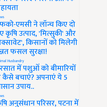
हायता
ws
फको-एमसी ने लॉन्च किए दो
ए कृषि उत्पाद, 'मित्सुकी' और
नेक्सावेट', किसानों को मिलेगी
न्नत फसल सुरक्षा!
imal Husbandry
रसात में पशुओं को बीमारियों
े कैसे बचाएं? अपनाएं ये 5
सान उपाय..
ws
ृषि अनुसंधान परिसर, पटना में