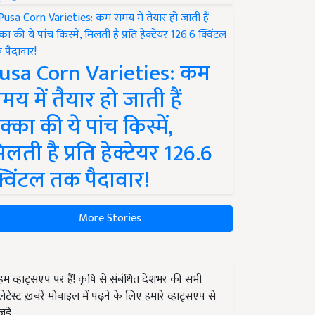
usa Corn Varieties: कम
मय में तैयार हो जाती हैं
क्का की ये पांच किस्में,
िलती है प्रति हेक्टेयर 126.6
्विंटल तक पैदावार!
More Stories
हम व्हाट्सएप पर हैं! कृषि से संबंधित देशभर की सभी
लेटेस्ट ख़बरें मोबाइल में पढ़ने के लिए हमारे व्हाट्सएप से
जुड़ें.