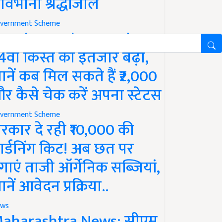
ावभीनी श्रद्धांजलि
vernment Scheme
M Kisan Yojana Update:
4वीं किस्त का इंतजार बढ़ा,
ानें कब मिल सकते हैं ₹2,000
र कैसे चेक करें अपना स्टेटस
vernment Scheme
रकार दे रही ₹10,000 की
ार्डनिंग किट! अब छत पर
गाएं ताजी ऑर्गेनिक सब्जियां,
ानें आवेदन प्रक्रिया..
ws
aharashtra News: सीएम