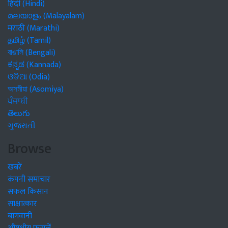
हिंदी (Hindi)
മലയാളം (Malayalam)
मराठी (Marathi)
தமிழ் (Tamil)
বাঙালি (Bengali)
ಕನ್ನಡ (Kannada)
ଓଡିଆ (Odia)
অসমীয়া (Asomiya)
ਪੰਜਾਬੀ
తెలుగు
ગુજરાતી
Browse
खबरें
कंपनी समाचार
सफल किसान
साक्षात्कार
बागवानी