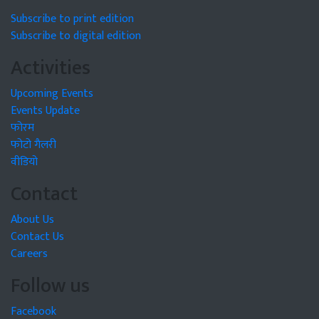
Subscribe to print edition
Subscribe to digital edition
Activities
Upcoming Events
Events Update
फोरम
फोटो गैलरी
वीडियो
Contact
About Us
Contact Us
Careers
Follow us
Facebook