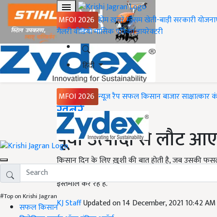
MFOI 2026
होम
ख़बरें
मौसम
खेती-बाड़ी
सरकारी योजना
गैलरी
वीडियो
मासिक पत्रिका
डायरेक्टरी
हिंदी
MFOI 2026
न्यूज़ रैप
सफल किसान
बाजार
साक्षात्कार
क
Home
ख़बरें
पूर्वा उत्पादों से लौट 
किसान दिन के लिए ख़ुशी की बात होती है, जब उसकी फसल
काटता है, वह समय किसान के लिए बहुत अच्छा होता है. अ
इस्तेमाल कर रहे हैं.
#Top on Krishi Jagran
KJ Staff
Updated on 14 December, 2021 10:42 AM
सफल किसान