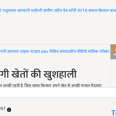
एं
पशुपालन
बागवानी
मशीनरी
ग्रामीण उद्योग
वेब स्टोरी
#FTB
सफल किसान
बाज
ंपनी समाचार
लाइफ स्टाइल
Jobs
विविध
सम्पादकीय
वीडियो
मासिक पत्रिका
#T
आएगी खेतों की खुशहाली
 अच्छी रहती है. जिस समय किसान अपने खेत से अच्छी फसल पैदावार
धिक फसल पैदावार लेने के लिए किसान को कई तरह के कृषि उत्पाद
 IST
T