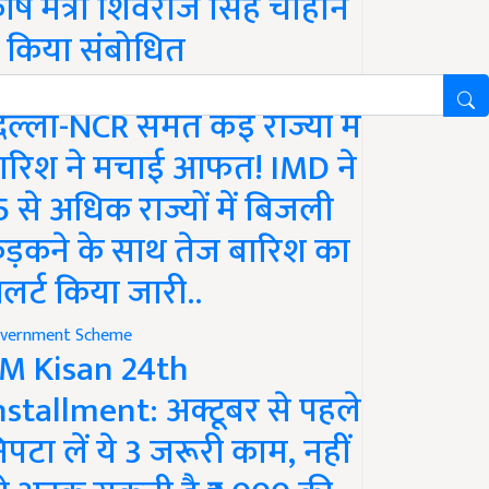
ृषि मंत्री शिवराज सिंह चौहान
े किया संबोधित
ather
िल्ली-NCR समेत कई राज्यों में
ारिश ने मचाई आफत! IMD ने
5 से अधिक राज्यों में बिजली
ड़कने के साथ तेज बारिश का
लर्ट किया जारी..
vernment Scheme
M Kisan 24th
nstallment: अक्टूबर से पहले
िपटा लें ये 3 जरूरी काम, नहीं