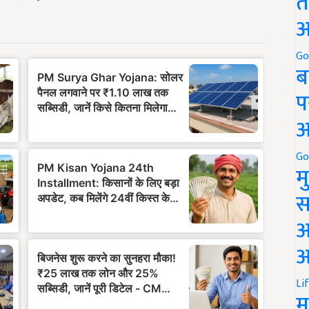
त
अ
Go
ब
प
अ
Go
म
स
अ
आ
Li
म