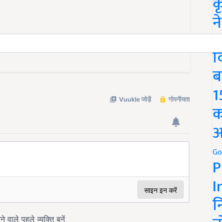
क
न
ले बच्चे ही सिर्फ डॉक्टर या
We
द
ब
1
क
अ
Go
P
I
न