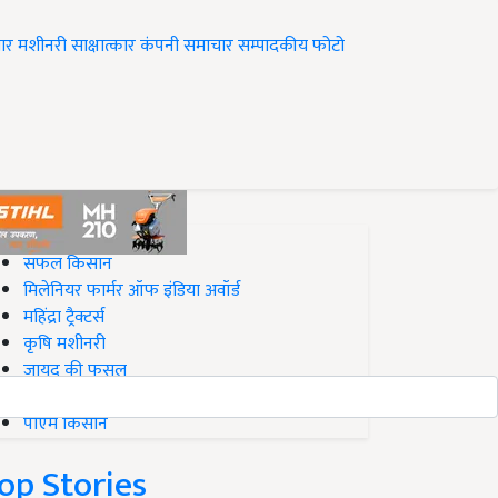
ार
मशीनरी
साक्षात्कार
कंपनी समाचार
सम्पादकीय
फोटो
op on Krishi Jagran
सफल किसान
मिलेनियर फार्मर ऑफ इंडिया अवॉर्ड
महिंद्रा ट्रैक्टर्स
कृषि मशीनरी
जायद की फसल
बिज़नेस आइडियाज
पीएम किसान
op Stories