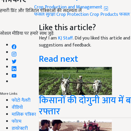
Crop Production and Management
हमारी प्रिंट और डिजिटल पत्रिकाओं की सदस्यता लें
फसल सुरक्षा
Crop Protection
Crop Products
फसल उ
Like this article?
सोशल मीडिया पर हमारे साथ जुड़ें:
Hey! I am
KJ Staff
. Did you liked this article a
suggestions and feedback.
Read next
More Links
किसानों की दोगुनी आय में 
फोटो गैलरी
वीडियो
रफ्तार
मासिक पत्रिका
फोरम
डायरेक्टरी