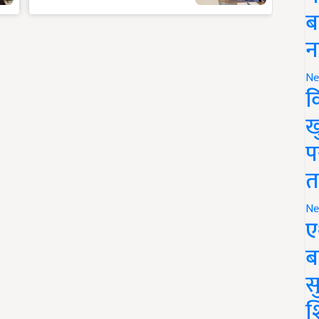
ब
न
Ne
क
ख
प
त
Ne
ए
ब
सु
श