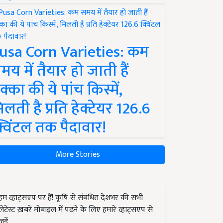
usa Corn Varieties: कम
मय में तैयार हो जाती हैं
क्का की ये पांच किस्में,
िलती है प्रति हेक्टेयर 126.6
्विंटल तक पैदावार!
More Stories
हम व्हाट्सएप पर हैं! कृषि से संबंधित देशभर की सभी
लेटेस्ट ख़बरें मोबाइल में पढ़ने के लिए हमारे व्हाट्सएप से
जुड़ें.