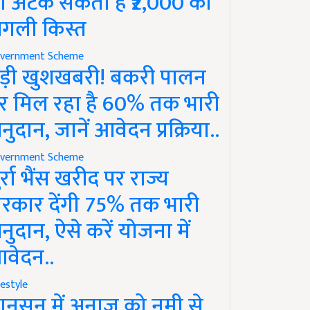
ो अटक सकती है ₹2,000 की
गली किस्त
vernment Scheme
ड़ी खुशखबरी! बकरी पालन
र मिल रहा है 60% तक भारी
नुदान, जानें आवेदन प्रक्रिया..
vernment Scheme
ुर्रा भैंस खरीद पर राज्य
रकार देंगी 75% तक भारी
नुदान, ऐसे करें योजना में
वेदन..
festyle
ानसून में अनाज को नमी से