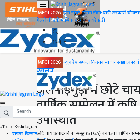
MFOI 2026
होम
ख़बरें
मौसम
खेती-बाड़ी
सरकारी योजना
गैलरी
वीडियो
मासिक पत्रिका
डायरेक्टरी
हिंदी
MFOI 2026
न्यूज़ रैप
सफल किसान
बाजार
साक्षात्कार
क
Home
ख़बरें
जलपाईगुड़ी में छोटे चाय
वार्षिक सम्मेलन में कृ
उपस्थिति
#Top on Krishi Jagran
छोटे चाय उत्पादकों के समूह (STGA) का 13वां वार्षिक सम्
सफल किसान