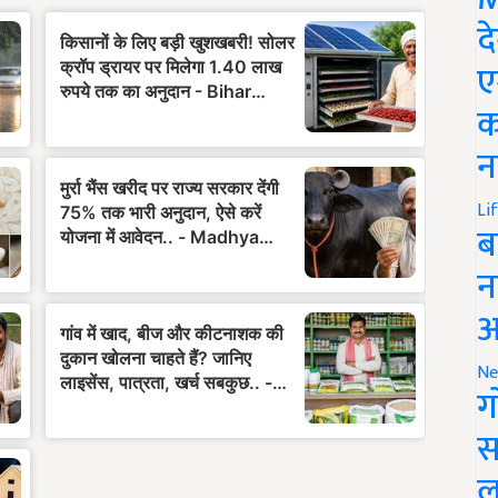
द
ए
क
न
Li
ब
न
आ
Ne
ग
स
ल