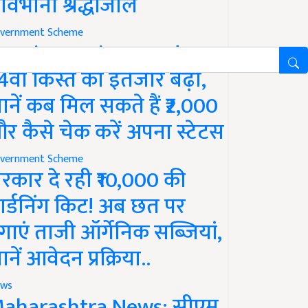
ावभीनी श्रद्धांजलि
vernment Scheme
M Kisan Yojana Update:
4वीं किस्त का इंतजार बढ़ा,
ानें कब मिल सकते हैं ₹2,000
र कैसे चेक करें अपना स्टेटस
vernment Scheme
रकार दे रही ₹10,000 की
ार्डनिंग किट! अब छत पर
गाएं ताजी ऑर्गेनिक सब्जियां,
ानें आवेदन प्रक्रिया..
ws
aharashtra News: सीएम