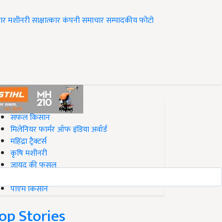
ार
मशीनरी
साक्षात्कार
कंपनी समाचार
सम्पादकीय
फोटो
op on Krishi Jagran
सफल किसान
मिलेनियर फार्मर ऑफ इंडिया अवॉर्ड
महिंद्रा ट्रैक्टर्स
कृषि मशीनरी
जायद की फसल
बिज़नेस आइडियाज
पीएम किसान
op Stories