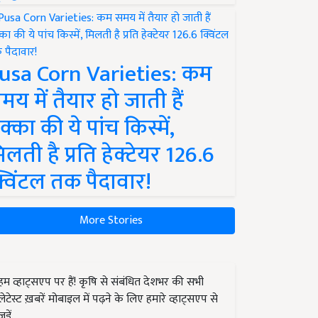
usa Corn Varieties: कम
मय में तैयार हो जाती हैं
क्का की ये पांच किस्में,
िलती है प्रति हेक्टेयर 126.6
्विंटल तक पैदावार!
More Stories
हम व्हाट्सएप पर हैं! कृषि से संबंधित देशभर की सभी
लेटेस्ट ख़बरें मोबाइल में पढ़ने के लिए हमारे व्हाट्सएप से
जुड़ें.