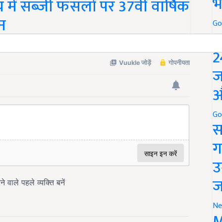
भ
 में सब्जी फसलों पर 37वीं वार्षिक
न
Go
P
2
ज
औ
Go
स
ग
उ
ज
Ne
M