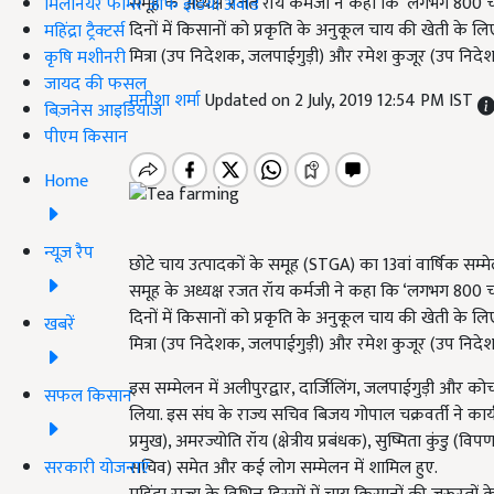
समूह के अध्यक्ष रजत रॉय कर्मजी ने कहा कि ‘लगभग 800 चाय 
मिलेनियर फार्मर ऑफ इंडिया अवॉर्ड
दिनों में किसानों को प्रकृति के अनुकूल चाय की खेती के लिए प
महिंद्रा ट्रैक्टर्स
मित्रा (उप निदेशक, जलपाईगुड़ी) और रमेश कुजूर (उप निदेशक
कृषि मशीनरी
जायद की फसल
मनीशा शर्मा
Updated on 2 July, 2019 12:54 PM IST
बिज़नेस आइडियाज
पीएम किसान
Home
न्यूज़ रैप
छोटे चाय उत्पादकों के समूह (STGA) का 13वां वार्षिक सम्
समूह के अध्यक्ष रजत रॉय कर्मजी ने कहा कि ‘लगभग 800 चाय 
दिनों में किसानों को प्रकृति के अनुकूल चाय की खेती के लिए 
खबरें
मित्रा (उप निदेशक, जलपाईगुड़ी) और रमेश कुजूर (उप निदेशक
इस सम्मेलन में अलीपुरद्वार, दार्जिलिंग, जलपाईगुड़ी और क
सफल किसान
लिया. इस संघ के राज्य सचिव बिजय गोपाल चक्रवर्ती ने कार
प्रमुख)
, अमरज्योति रॉय (क्षेत्रीय प्रबंधक), सुष्मिता कुंडु (वि
सरकारी योजनाएं
सचिव) समेत और कई लोग सम्मेलन में शामिल हुए.