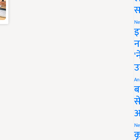
स
Ne
इ
न
'
उ
An
ब
स
आ
Ne
क