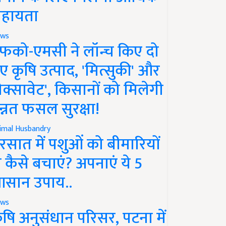
हायता
ws
फको-एमसी ने लॉन्च किए दो
ए कृषि उत्पाद, 'मित्सुकी' और
नेक्सावेट', किसानों को मिलेगी
न्नत फसल सुरक्षा!
imal Husbandry
रसात में पशुओं को बीमारियों
े कैसे बचाएं? अपनाएं ये 5
सान उपाय..
ws
ृषि अनुसंधान परिसर, पटना में