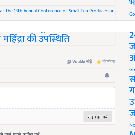
भ
Go
P
ादकों के समूह के 13वें वार्षिक
2
महिंद्रा की उपस्थिति
ज
औ
Go
स
ग
उ
ज
Ne
M