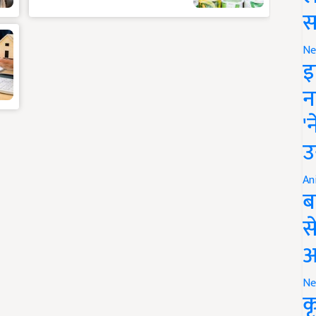
स
Ne
इ
न
'
उ
An
ब
स
आ
Ne
क