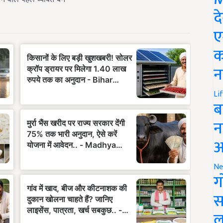
द
ए
क
न
Li
ब
न
आ
Ne
ग
स
ल