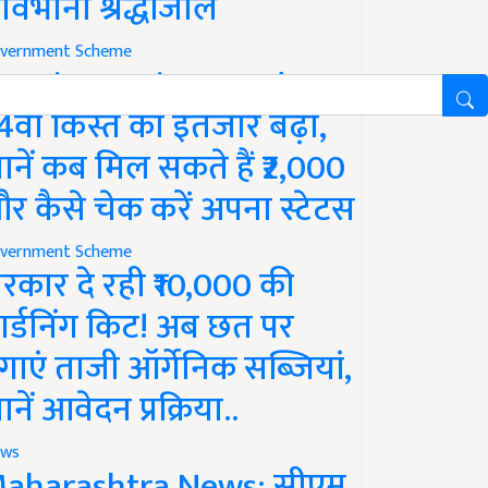
ावभीनी श्रद्धांजलि
vernment Scheme
M Kisan Yojana Update:
4वीं किस्त का इंतजार बढ़ा,
ानें कब मिल सकते हैं ₹2,000
र कैसे चेक करें अपना स्टेटस
vernment Scheme
रकार दे रही ₹10,000 की
ार्डनिंग किट! अब छत पर
गाएं ताजी ऑर्गेनिक सब्जियां,
ानें आवेदन प्रक्रिया..
ws
aharashtra News: सीएम