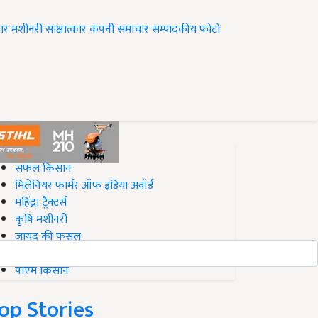
ार
मशीनरी
साक्षात्कार
कंपनी समाचार
सम्पादकीय
फोटो
op on Krishi Jagran
सफल किसान
मिलेनियर फार्मर ऑफ इंडिया अवॉर्ड
महिंद्रा ट्रैक्टर्स
कृषि मशीनरी
जायद की फसल
बिज़नेस आइडियाज
पीएम किसान
op Stories