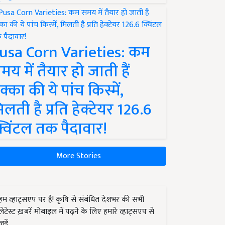
usa Corn Varieties: कम
मय में तैयार हो जाती हैं
क्का की ये पांच किस्में,
िलती है प्रति हेक्टेयर 126.6
्विंटल तक पैदावार!
More Stories
हम व्हाट्सएप पर हैं! कृषि से संबंधित देशभर की सभी
लेटेस्ट ख़बरें मोबाइल में पढ़ने के लिए हमारे व्हाट्सएप से
जुड़ें.