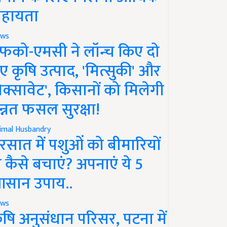
हायता
ws
फको-एमसी ने लॉन्च किए दो
ए कृषि उत्पाद, 'मित्सुकी' और
नेक्सावेट', किसानों को मिलेगी
न्नत फसल सुरक्षा!
imal Husbandry
रसात में पशुओं को बीमारियों
े कैसे बचाएं? अपनाएं ये 5
सान उपाय..
ws
ृषि अनुसंधान परिसर, पटना में