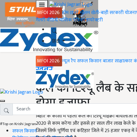
MFOI 2026
होम
ख़बरें
मौसम
खेती-बाड़ी
सरकारी योजना
गैलरी
वीडियो
मासिक पत्रिका
डायरेक्टरी
हिंदी
MFOI 2026
न्यूज़ रैप
सफल किसान
बाजार
साक्षात्कार
क
Home
ख़बरें
केले की टिश्यू लैब के स
होगा इज़ाफा
बिहार के कोसी में पहला केले का टिश्यू माइक्रो बायोलॉजी लैब प
2020 से काम करेगा और इससे हर साल तीन लाख केले के टिश्य
#Top on Krishi Jagran
जिसमें सिर्फ पूर्णिया एवं कटिहार जिले में 25 हजार एकड़ म
सफल किसान