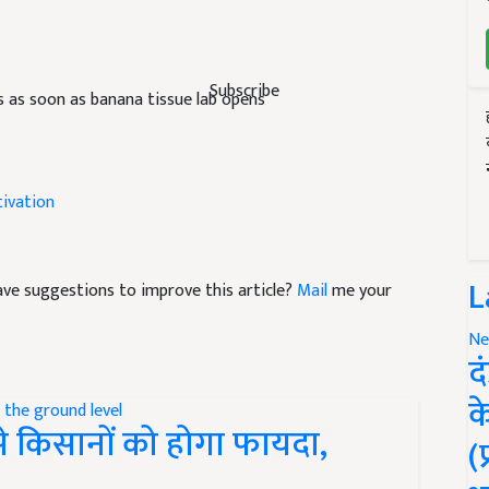
Subscribe
s as soon as banana tissue lab opens
tivation
L
 have suggestions to improve this article?
Mail
me your
Ne
द
क
 किसानों को होगा फायदा,
(