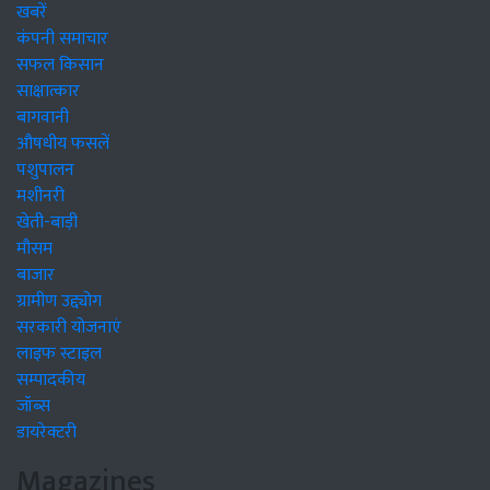
खबरें
कंपनी समाचार
सफल किसान
साक्षात्कार
बागवानी
औषधीय फसलें
पशुपालन
मशीनरी
खेती-बाड़ी
मौसम
बाजार
ग्रामीण उद्द्योग
सरकारी योजनाएं
लाइफ स्टाइल
सम्पादकीय
जॉब्स
डायरेक्टरी
Magazines