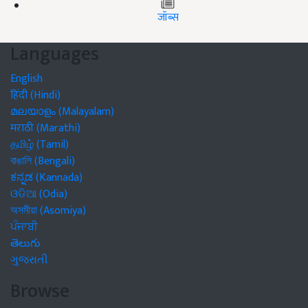
जॉब्स
Languages
English
हिंदी (Hindi)
മലയാളം (Malayalam)
मराठी (Marathi)
தமிழ் (Tamil)
বাঙালি (Bengali)
ಕನ್ನಡ (Kannada)
ଓଡିଆ (Odia)
অসমীয়া (Asomiya)
ਪੰਜਾਬੀ
తెలుగు
ગુજરાતી
Browse