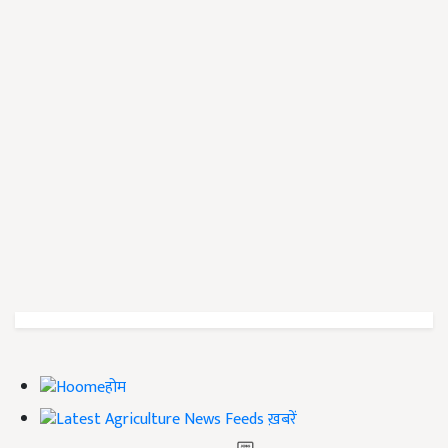
होम
ख़बरें