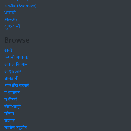
অসমীয়া (Asomiya)
ਪੰਜਾਬੀ
తెలుగు
ગુજરાતી
Browse
खबरें
कंपनी समाचार
सफल किसान
साक्षात्कार
बागवानी
औषधीय फसलें
पशुपालन
मशीनरी
खेती-बाड़ी
मौसम
बाजार
ग्रामीण उद्द्योग