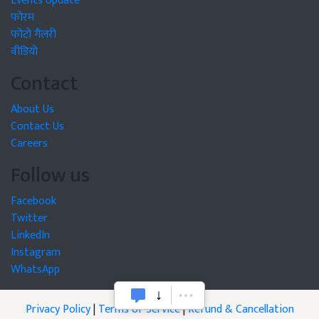
Events Update
फोरम
फोटो गैलरी
वीडियो
Contact
About Us
Contact Us
Careers
Follow us
Facebook
Twitter
LinkedIn
Instagram
WhatsApp
Privacy Policy
|
Terms of Service
|
Refund & Cancellation