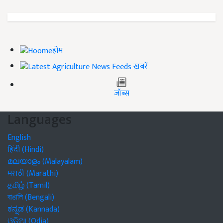
होम
ख़बरें
जॉब्स
Languages
English
हिंदी (Hindi)
മലയാളം (Malayalam)
मराठी (Marathi)
தமிழ் (Tamil)
বাঙালি (Bengali)
ಕನ್ನಡ (Kannada)
ଓଡିଆ (Odia)