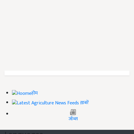
होम
ख़बरें
जॉब्स