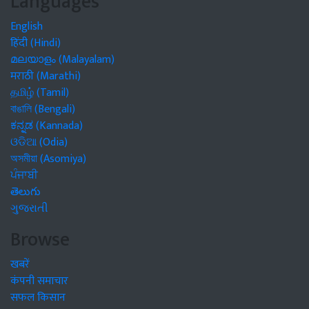
Languages
English
हिंदी (Hindi)
മലയാളം (Malayalam)
मराठी (Marathi)
தமிழ் (Tamil)
বাঙালি (Bengali)
ಕನ್ನಡ (Kannada)
ଓଡିଆ (Odia)
অসমীয়া (Asomiya)
ਪੰਜਾਬੀ
తెలుగు
ગુજરાતી
Browse
खबरें
कंपनी समाचार
सफल किसान