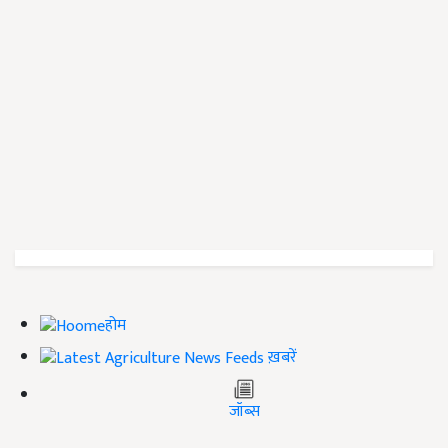
होम
ख़बरें
जॉब्स