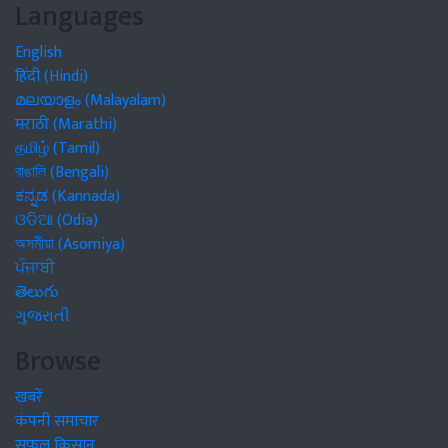
Languages
English
हिंदी (Hindi)
മലയാളം (Malayalam)
मराठी (Marathi)
தமிழ் (Tamil)
বাঙালি (Bengali)
ಕನ್ನಡ (Kannada)
ଓଡିଆ (Odia)
অসমীয়া (Asomiya)
ਪੰਜਾਬੀ
తెలుగు
ગુજરાતી
Browse
खबरें
कंपनी समाचार
सफल किसान