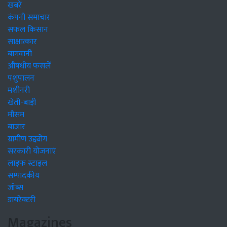
खबरें
कंपनी समाचार
सफल किसान
साक्षात्कार
बागवानी
औषधीय फसलें
पशुपालन
मशीनरी
खेती-बाड़ी
मौसम
बाजार
ग्रामीण उद्द्योग
सरकारी योजनाएं
लाइफ स्टाइल
सम्पादकीय
जॉब्स
डायरेक्टरी
Magazines