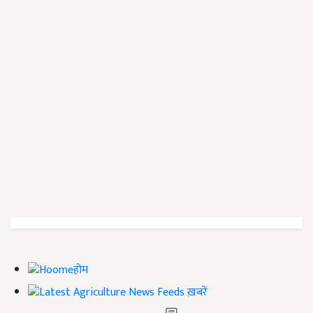
होम
ख़बरें