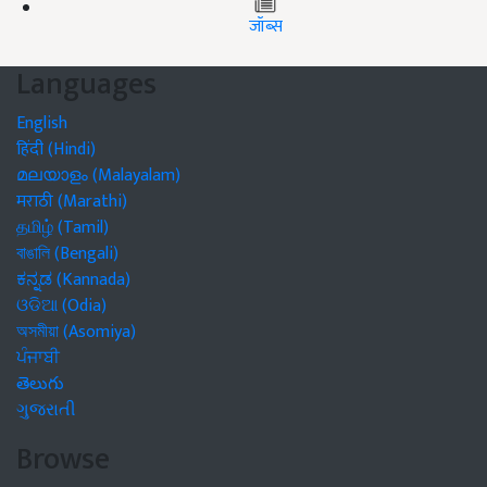
जॉब्स
Languages
English
हिंदी (Hindi)
മലയാളം (Malayalam)
मराठी (Marathi)
தமிழ் (Tamil)
বাঙালি (Bengali)
ಕನ್ನಡ (Kannada)
ଓଡିଆ (Odia)
অসমীয়া (Asomiya)
ਪੰਜਾਬੀ
తెలుగు
ગુજરાતી
Browse