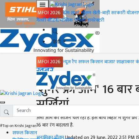
MFOI 2026
होम
ख़बरें
मौसम
खेती-बाड़ी
सरकारी योजना
गैलरी
वीडियो
मासिक पत्रिका
डायरेक्टरी
हिंदी
MFOI 2026
न्यूज़ रैप
सफल किसान
बाजार
साक्षात्कार
क
Home
ख़बरें
'शुगर फ्री आम' 16 बार 
सुर्खियां
अभी आम का सीजन चल रहा है. इस बीच बिहार में शुगर फ्री आ
16 बार रंग बदलता है.
#Top on Krishi Jagran
सफल किसान
अनामिका प्रीतम
Updated on 29 June, 2022 2:51 PM 