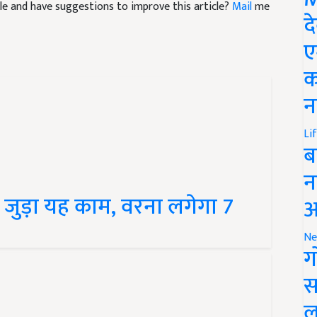
द
ए
क
न
Li
ब
न
े जुड़ा यह काम, वरना लगेगा 7
आ
Ne
ग
स
ल