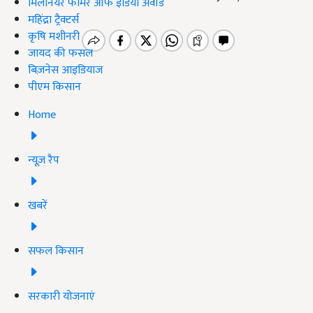
मिलेनियर फार्मर ऑफ इंडिया अवॉर्ड
महिंद्रा ट्रैक्टर्स
कृषि मशीनरी
जायद की फसल
बिज़नेस आइडियाज
पीएम किसान
Home
न्यूज़ रैप
खबरें
सफल किसान
सरकारी योजनाएं