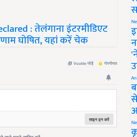
स
clared : तेलंगाना इंटरमीडिएट
Ne
इ
िणाम घोषित, यहां करें चेक
न
'
उ
An
ब
स
आ
Ne
क