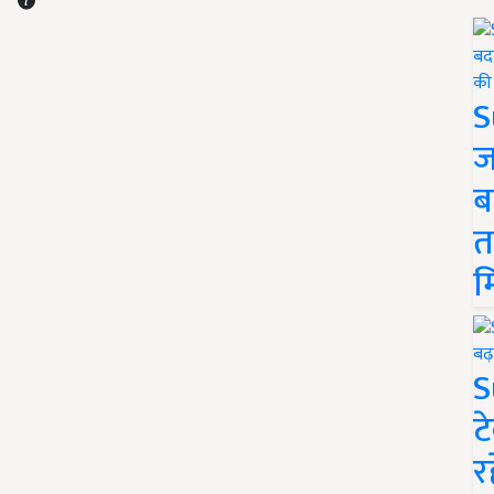
S
ज
ब
त
म
S
ट
र