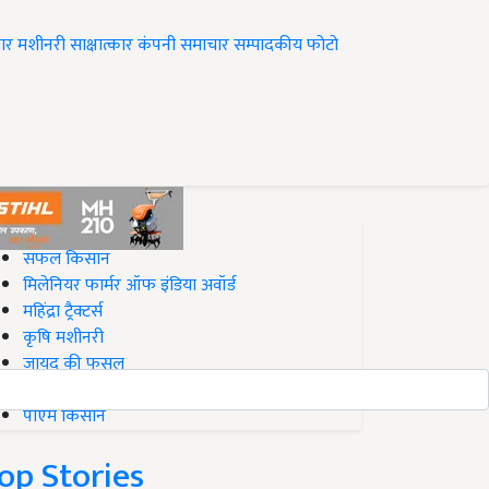
ार
मशीनरी
साक्षात्कार
कंपनी समाचार
सम्पादकीय
फोटो
op on Krishi Jagran
सफल किसान
मिलेनियर फार्मर ऑफ इंडिया अवॉर्ड
महिंद्रा ट्रैक्टर्स
कृषि मशीनरी
जायद की फसल
बिज़नेस आइडियाज
पीएम किसान
op Stories