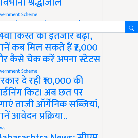
ावभीनी श्रद्धांजलि
vernment Scheme
M Kisan Yojana Update:
4वीं किस्त का इंतजार बढ़ा,
ानें कब मिल सकते हैं ₹2,000
र कैसे चेक करें अपना स्टेटस
vernment Scheme
रकार दे रही ₹10,000 की
ार्डनिंग किट! अब छत पर
गाएं ताजी ऑर्गेनिक सब्जियां,
ानें आवेदन प्रक्रिया..
ws
aharashtra News: सीएम