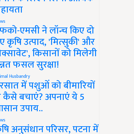
हायता
ws
फको-एमसी ने लॉन्च किए दो
ए कृषि उत्पाद, 'मित्सुकी' और
नेक्सावेट', किसानों को मिलेगी
न्नत फसल सुरक्षा!
imal Husbandry
रसात में पशुओं को बीमारियों
े कैसे बचाएं? अपनाएं ये 5
सान उपाय..
ws
ृषि अनुसंधान परिसर, पटना में