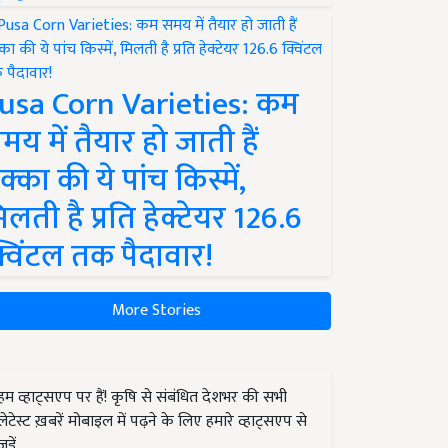
usa Corn Varieties: कम
मय में तैयार हो जाती हैं
क्का की ये पांच किस्में,
िलती है प्रति हेक्टेयर 126.6
्विंटल तक पैदावार!
More Stories
हम व्हाट्सएप पर हैं! कृषि से संबंधित देशभर की सभी
लेटेस्ट ख़बरें मोबाइल में पढ़ने के लिए हमारे व्हाट्सएप से
जुड़ें.