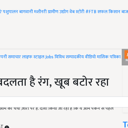
एं
पशुपालन
बागवानी
मशीनरी
ग्रामीण उद्योग
वेब स्टोरी
#FTB
सफल किसान
बाज
ंपनी समाचार
लाइफ स्टाइल
Jobs
विविध
सम्पादकीय
वीडियो
मासिक पत्रिका
#T
बदलता है रंग, खूब बटोर रहा
म की चर्चा ज़ोरो पर है. दावा किया जा रहा है कि ये आम पकने से पहले
T
IST