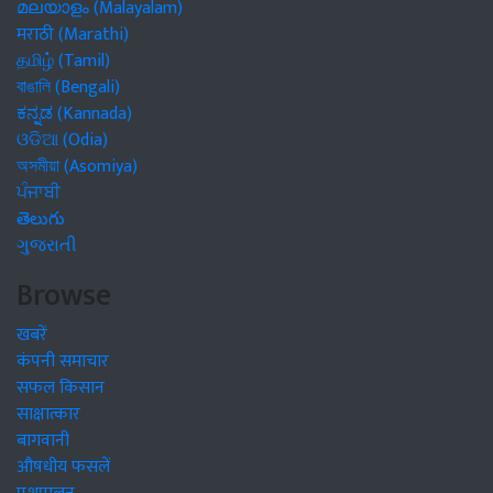
മലയാളം (Malayalam)
मराठी (Marathi)
தமிழ் (Tamil)
বাঙালি (Bengali)
ಕನ್ನಡ (Kannada)
ଓଡିଆ (Odia)
অসমীয়া (Asomiya)
ਪੰਜਾਬੀ
తెలుగు
ગુજરાતી
Browse
खबरें
कंपनी समाचार
सफल किसान
साक्षात्कार
बागवानी
औषधीय फसलें