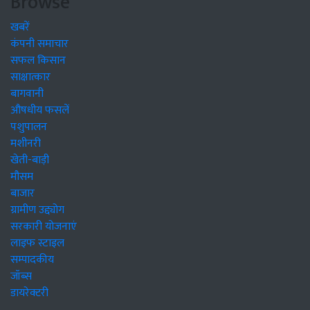
Browse
खबरें
कंपनी समाचार
सफल किसान
साक्षात्कार
बागवानी
औषधीय फसलें
पशुपालन
मशीनरी
खेती-बाड़ी
मौसम
बाजार
ग्रामीण उद्द्योग
सरकारी योजनाएं
लाइफ स्टाइल
सम्पादकीय
जॉब्स
डायरेक्टरी