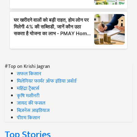
#Top on Krishi Jagran
सफल किसान
मिलेनियर फार्मर ऑफ इंडिया अवॉर्ड
महिंद्रा ट्रैक्टर्स
कृषि मशीनरी
जायद की फसल
बिज़नेस आइडियाज
पीएम किसान
Top Stories