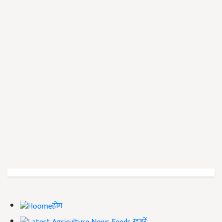
होम
ख़बरें