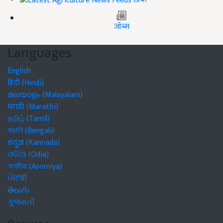
जॉब्स
Languages
English
हिंदी (Hindi)
മലയാളം (Malayalam)
मराठी (Marathi)
தமிழ் (Tamil)
বাঙালি (Bengali)
ಕನ್ನಡ (Kannada)
ଓଡିଆ (Odia)
অসমীয়া (Asomiya)
ਪੰਜਾਬੀ
తెలుగు
ગુજરાતી