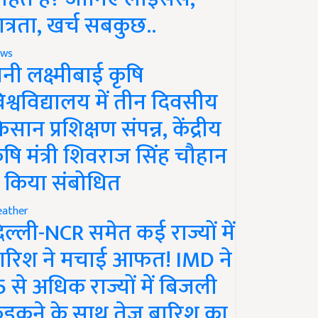
ात्रता, खर्च सबकुछ..
ws
ानी लक्ष्मीबाई कृषि
िश्वविद्यालय में तीन दिवसीय
िसान प्रशिक्षण संपन्न, केंद्रीय
ृषि मंत्री शिवराज सिंह चौहान
े किया संबोधित
ather
िल्ली-NCR समेत कई राज्यों में
ारिश ने मचाई आफत! IMD ने
5 से अधिक राज्यों में बिजली
ड़कने के साथ तेज बारिश का