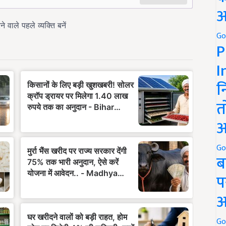
अ
Go
P
I
न
त
अ
Go
ब
प
अ
Go