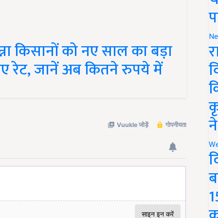
प
ना किसानों को नए साल का बड़ा
Ne
र
 रेट, जानें अब कितने रुपये में
व
क
क
न
We
द
ब
1
क