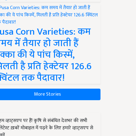
usa Corn Varieties: कम
मय में तैयार हो जाती हैं
क्का की ये पांच किस्में,
िलती है प्रति हेक्टेयर 126.6
्विंटल तक पैदावार!
More Stories
हम व्हाट्सएप पर हैं! कृषि से संबंधित देशभर की सभी
लेटेस्ट ख़बरें मोबाइल में पढ़ने के लिए हमारे व्हाट्सएप से
जुड़ें.