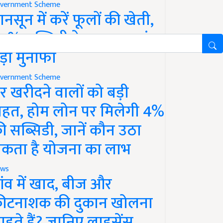
vernment Scheme
ानसून में करें फूलों की खेती,
0% सब्सिडी के साथ कमाएं
ड़ा मुनाफा
vernment Scheme
र खरीदने वालों को बड़ी
ाहत, होम लोन पर मिलेगी 4%
ी सब्सिडी, जानें कौन उठा
कता है योजना का लाभ
ws
ांव में खाद, बीज और
ीटनाशक की दुकान खोलना
ाहते हैं? जानिए लाइसेंस,