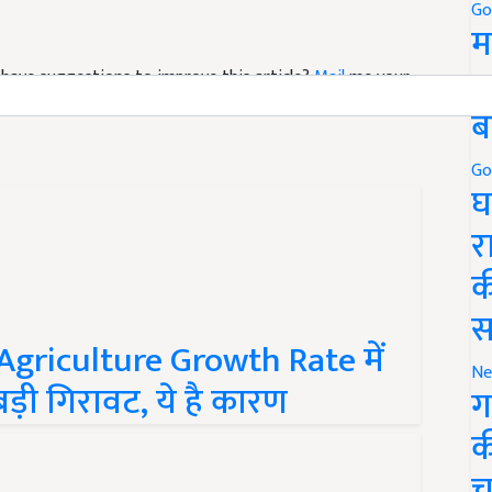
Go
म
nd have suggestions to improve this article?
Mail
me your
5
ब
Go
घ
र
क
स
चाल, Agriculture Growth Rate में
ड़ी गिरावट, ये है कारण
Ne
ग
क
च