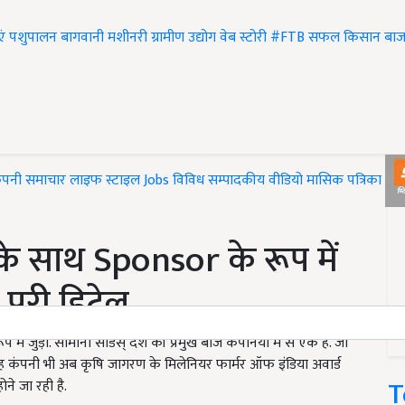
एं
पशुपालन
बागवानी
मशीनरी
ग्रामीण उद्योग
वेब स्टोरी
#FTB
सफल किसान
बाज
ंपनी समाचार
लाइफ स्टाइल
Jobs
विविध
सम्पादकीय
वीडियो
मासिक पत्रिका
#T
के साथ Sponsor के रूप में
 पूरी डिटेल
 में जुड़ा. सोमानी सीडस् देश की प्रमुख बीज कंपनियों में से एक है. जो
 यह कंपनी भी अब कृषि जागरण के मिलेनियर फार्मर ऑफ इंडिया अवार्ड
T
े जा रही है.