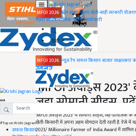
MFOI 2026
होम
ख़बरें
मौसम
खेती-बाड़ी
सरकारी योजना
गैलरी
वीडियो
मासिक पत्रिका
डायरेक्टरी
हिंदी
MFOI 2026
न्यूज़ रैप
सफल किसान
बाजार
साक्षात्कार
क
Home
ख़बरें
'MFOI अवार्ड्स 2023' 
जुड़ा सोमानी सीड्स, पढ़ें
'MFOI अवार्ड्स 2023' में सोमानी सीड्स, सह-प्रायोजक के रूप
खेती-किसानी में अपना अहम योगदान देती रहती है. ऐसे में
#Top on Krishi Jagran
2023/ Millionaire Farmer of India Award में शामिल होन
सफल किसान