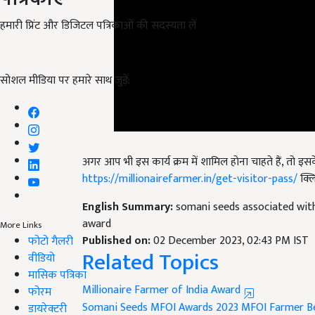
हमारी प्रिंट और डिजिटल पत्रिकाओं की सदस्यता लें
सोशल मीडिया पर हमारे साथ जुड़ें:
अगर आप भी इस कार्य क्रम में शामिल होना चाहते हैं,
तो इसक
https://millionairefarmer.in/get-visitor-pass/
क्ल
English Summary:
somani seeds associated with
award
Published on:
02 December 2023, 02:43 PM IST
More Links
Related Topics
फोटो गैलरी
वीडियो
Millionaire Farmer of India Award
मासिक पत्रिका
Somani Seeds
MFOI Awards 2023
MFOI
Farmer B
फोरम
डायरेक्टरी