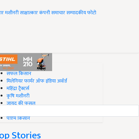
ार
मशीनरी
साक्षात्कार
कंपनी समाचार
सम्पादकीय
फोटो
op on Krishi Jagran
सफल किसान
मिलेनियर फार्मर ऑफ इंडिया अवॉर्ड
महिंद्रा ट्रैक्टर्स
कृषि मशीनरी
जायद की फसल
बिज़नेस आइडियाज
पीएम किसान
op Stories