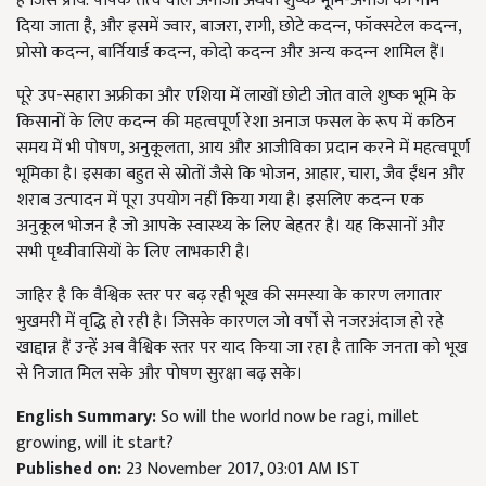
है जिसे प्राय: पोषक तत्‍व वाले अनाजों अथवा शुष्‍क भूमि-अनाज का नाम
दिया जाता है, और इसमें ज्‍वार, बाजरा, रागी, छोटे कदन्‍न, फॉक्‍सटेल कदन्‍न,
प्रोसो कदन्‍न, बार्नियार्ड कदन्‍न, कोदो कदन्‍न और अन्य कदन्‍न शामिल हैं।
पूरे उप-सहारा अफ्रीका और एशिया में लाखों छोटी जोत वाले शुष्‍क भूमि के
किसानों के लिए कदन्‍न की महत्वपूर्ण रेशा अनाज फसल के रूप में कठिन
समय में भी पोषण, अनुकूलता, आय और आजीविका प्रदान करने में महत्‍वपूर्ण
भूमिका है। इसका बहुत से स्रोतों जैसे कि भोजन, आहार, चारा, जैव ईंधन और
शराब उत्‍पादन में पूरा उपयोग नहीं किया गया है। इसलिए कदन्‍न एक
अनुकूल भोजन है जो आपके स्‍वास्‍थ्‍य के लिए बेहतर है। यह किसानों और
सभी पृथ्‍वीवासियों के लिए लाभकारी है।
जाहिर है कि वैश्विक स्तर पर बढ़ रही भूख की समस्या के कारण लगातार
भुखमरी में वृद्धि हो रही है। जिसके कारणल जो वर्षों से नजरअंदाज हो रहे
खाद्दान्न हैं उन्हें अब वैश्विक स्तर पर याद किया जा रहा है ताकि जनता को भूख
से निजात मिल सके और पोषण सुरक्षा बढ़ सके।
English Summary:
So will the world now be ragi, millet
growing, will it start?
Published on:
23 November 2017, 03:01 AM IST