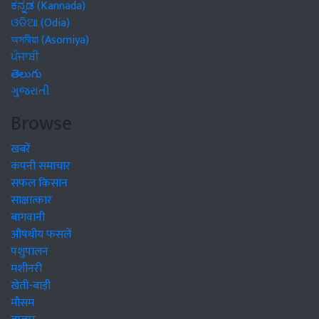
ಕನ್ನಡ (Kannada)
ଓଡିଆ (Odia)
অসমীয়া (Asomiya)
ਪੰਜਾਬੀ
తెలుగు
ગુજરાતી
Browse
खबरें
कंपनी समाचार
सफल किसान
साक्षात्कार
बागवानी
औषधीय फसलें
पशुपालन
मशीनरी
खेती-बाड़ी
मौसम