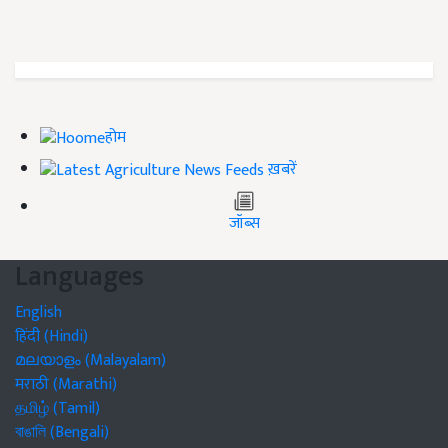
होम
ख़बरें
जॉब्स
Languages
English
हिंदी (Hindi)
മലയാളം (Malayalam)
मराठी (Marathi)
தமிழ் (Tamil)
বাঙালি (Bengali)