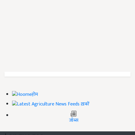
होम
ख़बरें
जॉब्स