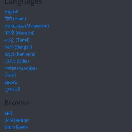
Languages
English
हिंदी (Hindi)
മലയാളം (Malayalam)
मराठी (Marathi)
தமிழ் (Tamil)
বাঙালি (Bengali)
ಕನ್ನಡ (Kannada)
ଓଡିଆ (Odia)
অসমীয়া (Asomiya)
ਪੰਜਾਬੀ
తెలుగు
ગુજરાતી
Browse
खबरें
कंपनी समाचार
सफल किसान