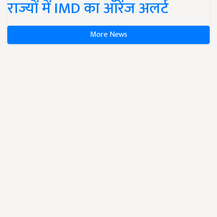
राज्यों में IMD का ऑरेंज अलर्ट
More News