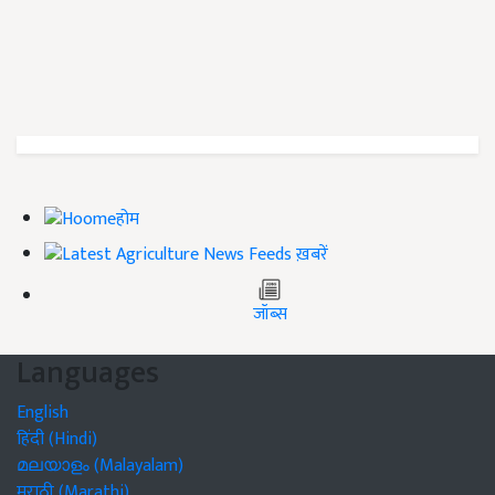
होम
ख़बरें
जॉब्स
Languages
English
हिंदी (Hindi)
മലയാളം (Malayalam)
मराठी (Marathi)