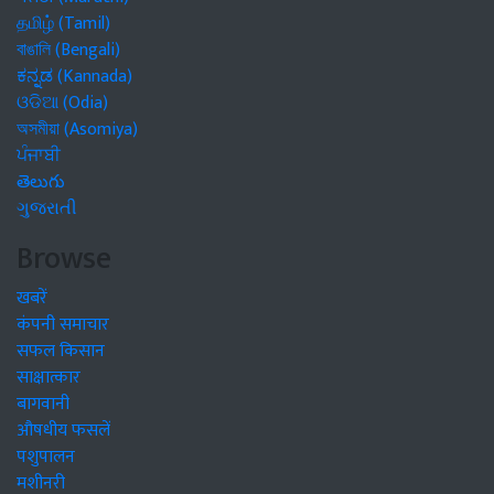
தமிழ் (Tamil)
বাঙালি (Bengali)
ಕನ್ನಡ (Kannada)
ଓଡିଆ (Odia)
অসমীয়া (Asomiya)
ਪੰਜਾਬੀ
తెలుగు
ગુજરાતી
Browse
खबरें
कंपनी समाचार
सफल किसान
साक्षात्कार
बागवानी
औषधीय फसलें
पशुपालन
मशीनरी