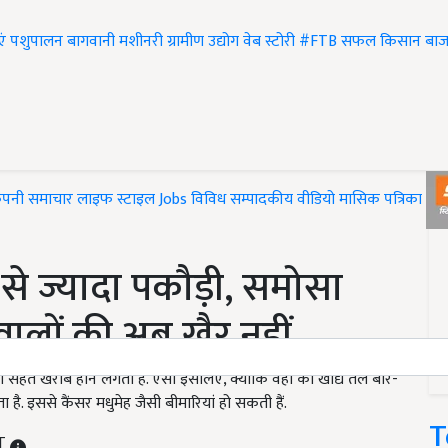
एं
पशुपालन
बागवानी
मशीनरी
ग्रामीण उद्योग
वेब स्टोरी
#FTB
सफल किसान
बाज
ंपनी समाचार
लाइफ स्टाइल
Jobs
विविध
सम्पादकीय
वीडियो
मासिक पत्रिका
#T
 से ज्यादा पकौड़ी, समोसा
वालों की अब खैर नहीं
ी सेहत खराब होने लगती है. ऐसा इसलिए, क्योंकि वहां का खाद्य तेल बार-
ा है. इससे कैंसर मधुमेह जैसी बीमारियां हो सकती हैं.
T
ST