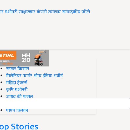
ार
मशीनरी
साक्षात्कार
कंपनी समाचार
सम्पादकीय
फोटो
op on Krishi Jagran
सफल किसान
मिलेनियर फार्मर ऑफ इंडिया अवॉर्ड
महिंद्रा ट्रैक्टर्स
कृषि मशीनरी
जायद की फसल
बिज़नेस आइडियाज
पीएम किसान
op Stories