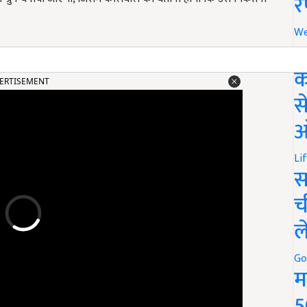
र
We
अ
ERTISEMENT
क
स
ऑ
Li
स
च
ल
Go
म
5