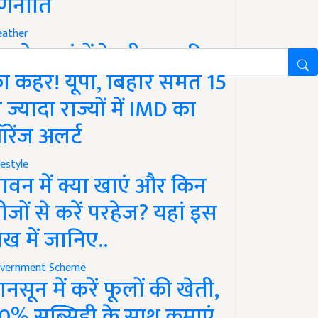
णनीति
ather
गले 12 घंटों के भीतर बारिश
ा कहर! यूपी, बिहार समेत 15
े ज्यादा राज्यों में IMD का
रेंज अलर्ट
festyle
ावन में क्या खाएं और किन
ीजों से करें परहेज? यहां इस
ेख में जानिए..
vernment Scheme
ानसून में करें फूलों की खेती,
0% सब्सिडी के साथ कमाएं