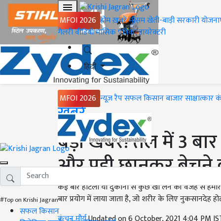
MFOI 2026
होम
ख़बरें
मौसम
खेती-बाड़ी
सरकारी योजना
गैलरी
वीडियो
मासिक पत्रिका
डायरेक्टरी
हिंदी
MFOI 2026
न्यूज़ रैप
सफल किसान
बाजार
साक्षात्कार
क
Home
ख़बरें
बड़ी खबर! तेल में 3 बार
और पूड़ी छानकर बेचने 
कई बार होटलों या दुकानों से कुछ खा लेने की वजह से हमार
बार प्रयोग में लाया जाता है, जो शरीर के लिए नुकसानदेह होत
#Top on Krishi Jagran
सफल किसान
कंचन मौर्य
Updated on 6 October, 2021 4:04 PM I