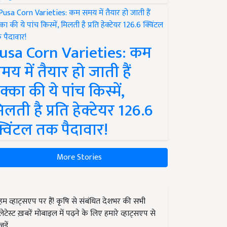
usa Corn Varieties: कम
मय में तैयार हो जाती हैं
क्का की ये पांच किस्में,
िलती है प्रति हेक्टेयर 126.6
्विंटल तक पैदावार!
More Stories
हम व्हाट्सएप पर हैं! कृषि से संबंधित देशभर की सभी
लेटेस्ट ख़बरें मोबाइल में पढ़ने के लिए हमारे व्हाट्सएप से
जुड़ें.