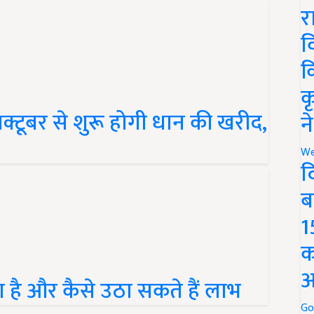
र
व
क
क
क्टूबर से शुरू होगी धान की खरीद,
न
We
द
ब
1
क
ा है और कैसे उठा सकते हैं लाभ
अ
Go