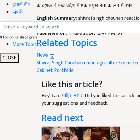
हमारी टीम
English Summary:
shivraj singh chouhan reacti
संपर्क
farmers prosperous
Published on:
11 June 2024, 12:47 PM IST
Related Topics
#Top on Krishi Jagran
More Topics
News
Shivraj Singh Chouhan
union agriculture minister
CLOSE
Cabinet Portfolio
Like this article?
Hey! I am
मोहित नागर
. Did you liked this articl
your suggestions and feedback.
Read next