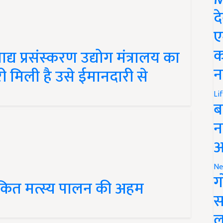
द
ए
य प्रसंस्‍करण उद्योग मंत्रालय का
क
री मिली है उसे ईमानदारी से
न
Li
ब
न
आ
Ne
ेकित मत्स्य पालन की अहम
ग
स
ल