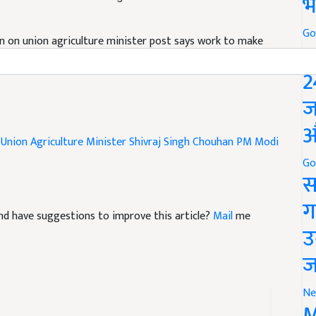
भ
on on union agriculture minister post says work to make
Go
P
2
ज
Union Agriculture Minister Shivraj Singh Chouhan
PM Modi
औ
Go
स
e and have suggestions to improve this article?
Mail
me
ग
उ
ज
Ne
M