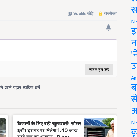
स
Ne
इ
न
'
उ
An
ब
स
आ
Ne
क