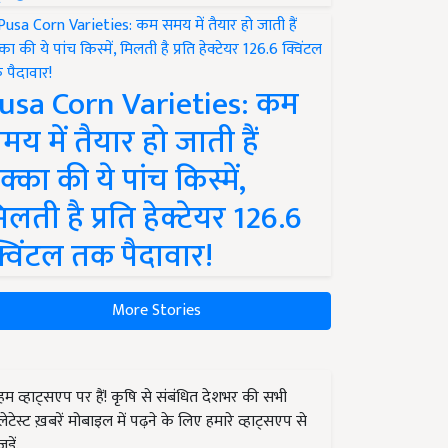
usa Corn Varieties: कम
मय में तैयार हो जाती हैं
क्का की ये पांच किस्में,
िलती है प्रति हेक्टेयर 126.6
्विंटल तक पैदावार!
More Stories
हम व्हाट्सएप पर हैं! कृषि से संबंधित देशभर की सभी
लेटेस्ट ख़बरें मोबाइल में पढ़ने के लिए हमारे व्हाट्सएप से
जुड़ें.