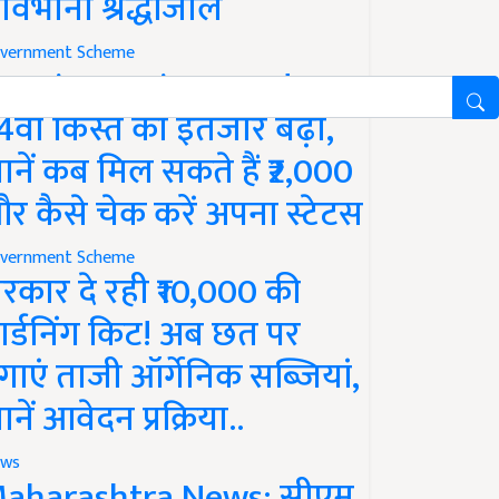
ावभीनी श्रद्धांजलि
vernment Scheme
M Kisan Yojana Update:
4वीं किस्त का इंतजार बढ़ा,
ानें कब मिल सकते हैं ₹2,000
र कैसे चेक करें अपना स्टेटस
vernment Scheme
रकार दे रही ₹10,000 की
ार्डनिंग किट! अब छत पर
गाएं ताजी ऑर्गेनिक सब्जियां,
ानें आवेदन प्रक्रिया..
ws
aharashtra News: सीएम