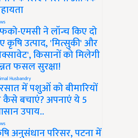
हायता
ws
फको-एमसी ने लॉन्च किए दो
ए कृषि उत्पाद, 'मित्सुकी' और
नेक्सावेट', किसानों को मिलेगी
न्नत फसल सुरक्षा!
imal Husbandry
रसात में पशुओं को बीमारियों
े कैसे बचाएं? अपनाएं ये 5
सान उपाय..
ws
ृषि अनुसंधान परिसर, पटना में