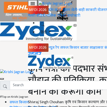
MFOI 2026
होम
ख़बरें
मौसम
खेती-बाड़ी
सरकारी योजना
गैलरी
वीडियो
मासिक पत्रिका
डायरेक्टरी
हिंदी
MFOI 2026
न्यूज़ रैप
सफल किसान
बाजार
साक्षात्कार
क
Home
ख़बरें
कृषि मंत्री का पदभार स
चौहान की प्रतिक्रिया,
बनाने का करूंगा काम’
#Top on Krishi Jagran
Shivraj Singh Chouhan: कृषि एवं किसान कल्याण और ग्रा
सफल किसान