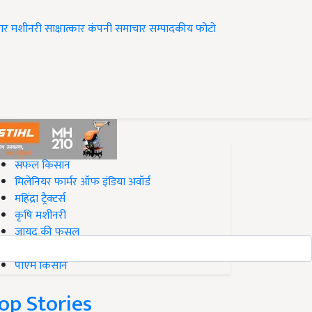
ार
मशीनरी
साक्षात्कार
कंपनी समाचार
सम्पादकीय
फोटो
op on Krishi Jagran
सफल किसान
मिलेनियर फार्मर ऑफ इंडिया अवॉर्ड
महिंद्रा ट्रैक्टर्स
कृषि मशीनरी
जायद की फसल
बिज़नेस आइडियाज
पीएम किसान
op Stories