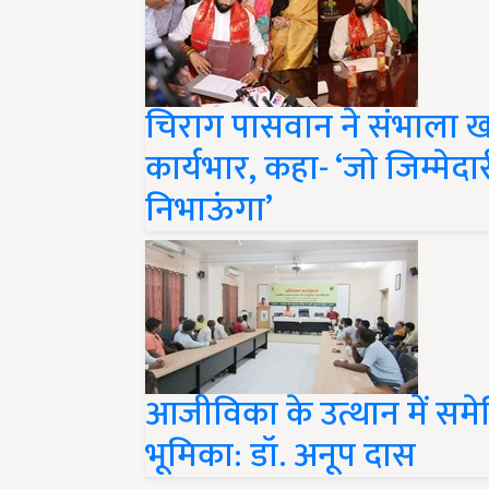
चिराग पासवान ने संभाला खाद्
कार्यभार, कहा- ‘जो जिम्मेदा
निभाऊंगा’
आजीविका के उत्थान में सम
भूमिका: डॉ. अनूप दास
Share your comments