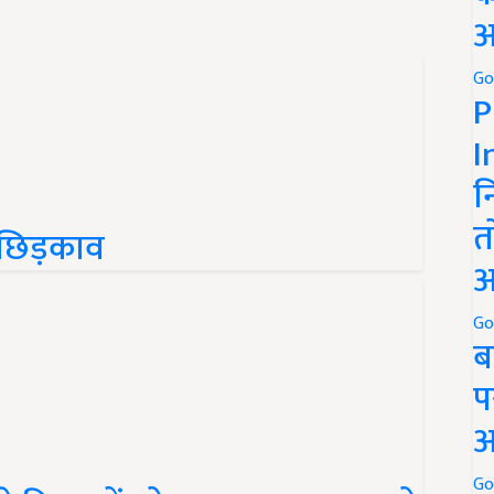
अ
Go
P
I
न
गा छिड़काव
त
अ
Go
ब
प
अ
हले किसानों को लगा झटका, इफको
Go