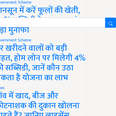
vernment Scheme
ानसून में करें फूलों की खेती,
0% सब्सिडी के साथ कमाएं
ड़ा मुनाफा
vernment Scheme
र खरीदने वालों को बड़ी
ाहत, होम लोन पर मिलेगी 4%
ी सब्सिडी, जानें कौन उठा
कता है योजना का लाभ
ws
ांव में खाद, बीज और
ीटनाशक की दुकान खोलना
ाहते हैं? जानिए लाइसेंस,