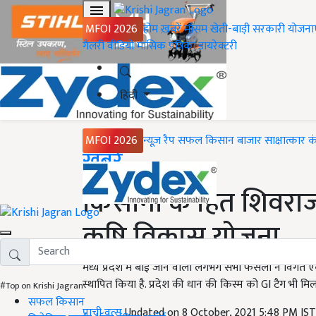
MFOI 2026
होम
ख़बरें
मौसम
खेती-बाड़ी
सरकारी योजना
गैलरी
वीडियो
मासिक पत्रिका
डायरेक्टरी
हिंदी
MFOI 2026
न्यूज़ रैप
सफल किसान
बाजार
साक्षात्कार
क
Home
ख़बरें
किसानों के हित शिवरा
कृषि विकास योजना
मध्य प्रदेश में बोई जाने वाली लगभग सभी फसलों ने विगत एक ड
स्थापित किया है. प्रदेश की धान की किस्म को GI टैग भी मिल
#Top on Krishi Jagran
सफल किसान
प्राची वत्स
Updated on 8 October, 2021 5:48 PM IS