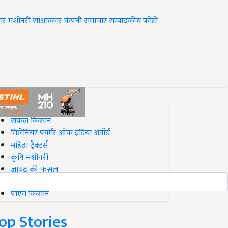
ार
मशीनरी
साक्षात्कार
कंपनी समाचार
सम्पादकीय
फोटो
op on Krishi Jagran
सफल किसान
मिलेनियर फार्मर ऑफ इंडिया अवॉर्ड
महिंद्रा ट्रैक्टर्स
कृषि मशीनरी
जायद की फसल
बिज़नेस आइडियाज
पीएम किसान
op Stories