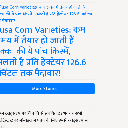
usa Corn Varieties: कम
मय में तैयार हो जाती हैं
क्का की ये पांच किस्में,
िलती है प्रति हेक्टेयर 126.6
्विंटल तक पैदावार!
More Stories
हम व्हाट्सएप पर हैं! कृषि से संबंधित देशभर की सभी
लेटेस्ट ख़बरें मोबाइल में पढ़ने के लिए हमारे व्हाट्सएप से
जुड़ें.