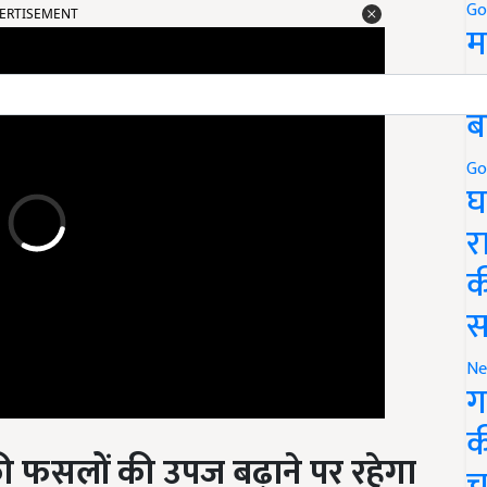
Go
म
5
ब
Go
घ
र
क
स
Ne
ग
क
ी फसलों की उपज बढ़ाने पर रहेगा
च