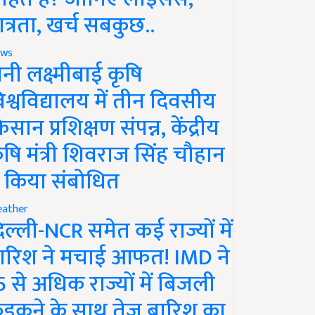
ात्रता, खर्च सबकुछ..
ws
ानी लक्ष्मीबाई कृषि
िश्वविद्यालय में तीन दिवसीय
िसान प्रशिक्षण संपन्न, केंद्रीय
ृषि मंत्री शिवराज सिंह चौहान
े किया संबोधित
ather
िल्ली-NCR समेत कई राज्यों में
ारिश ने मचाई आफत! IMD ने
5 से अधिक राज्यों में बिजली
ड़कने के साथ तेज बारिश का