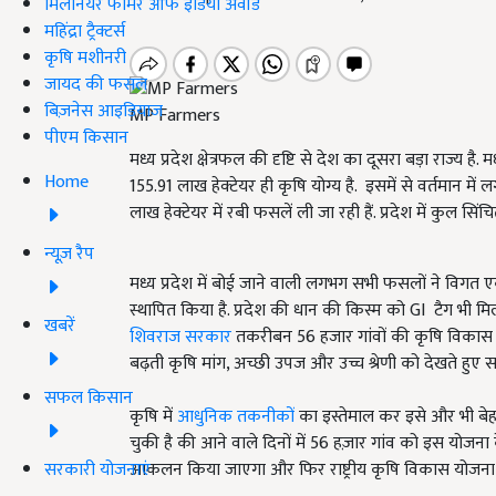
मिलेनियर फार्मर ऑफ इंडिया अवॉर्ड
महिंद्रा ट्रैक्टर्स
कृषि मशीनरी
जायद की फसल
बिज़नेस आइडियाज
MP Farmers
पीएम किसान
मध्य प्रदेश क्षेत्रफल की दृष्टि से देश का दूसरा बड़ा राज्य ह
Home
155.91 लाख हेक्टेयर ही कृषि योग्य है. इसमें से वर्तमान म
लाख हेक्टेयर में रबी फसलें ली जा रही हैं. प्रदेश में कुल सिं
न्यूज़ रैप
मध्य प्रदेश में बोई जाने वाली लगभग सभी फसलों ने विगत एक ड
स्थापित किया है. प्रदेश की धान की किस्म को GI टैग भी मिल च
खबरें
शिवराज सरकार
तकरीबन 56 हजार गांवों की कृषि विकास योज
बढ़ती कृषि मांग, अच्छी उपज और उच्च श्रेणी को देखते हुए स
सफल किसान
कृषि में
आधुनिक तकनीकों
का इस्तेमाल कर इसे और भी बे
चुकी है की आने वाले दिनों में 56 हज़ार गांव को इस योज
सरकारी योजनाएं
आकलन किया जाएगा और फिर राष्ट्रीय कृषि विकास योजना के