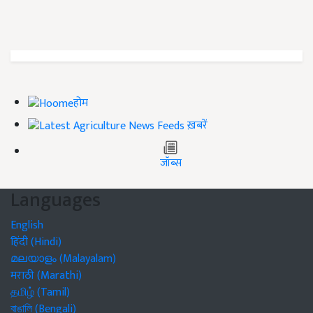
होम
ख़बरें
जॉब्स
Languages
English
हिंदी (Hindi)
മലയാളം (Malayalam)
मराठी (Marathi)
தமிழ் (Tamil)
বাঙালি (Bengali)