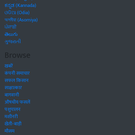
ಕನ್ನಡ (Kannada)
ଓଡିଆ (Odia)
অসমীয়া (Asomiya)
ਪੰਜਾਬੀ
తెలుగు
ગુજરાતી
Browse
खबरें
कंपनी समाचार
सफल किसान
साक्षात्कार
बागवानी
औषधीय फसलें
पशुपालन
मशीनरी
खेती-बाड़ी
मौसम