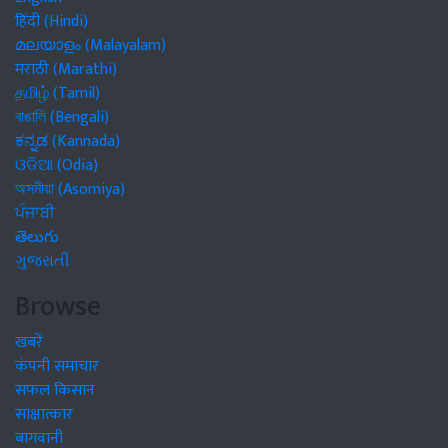
हिंदी (Hindi)
മലയാളം (Malayalam)
मराठी (Marathi)
தமிழ் (Tamil)
বাঙালি (Bengali)
ಕನ್ನಡ (Kannada)
ଓଡିଆ (Odia)
অসমীয়া (Asomiya)
ਪੰਜਾਬੀ
తెలుగు
ગુજરાતી
Browse
खबरें
कंपनी समाचार
सफल किसान
साक्षात्कार
बागवानी