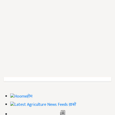
होम
ख़बरें