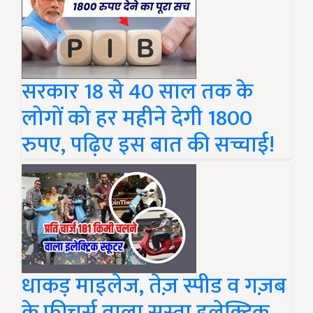
सरकार 18 से 40 साल तक के
लोगों को हर महीने देगी 1800
रुपए, पढ़िए इस बात की सच्चाई!
धाकड़ माइलेज, तेज़ स्पीड व गज़ब
के फीचर्स वाला सस्ता इलेक्ट्रिक