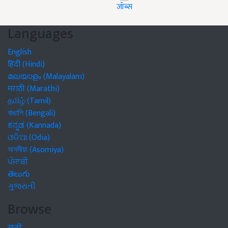
जॉब्स
Languages
English
हिंदी (Hindi)
മലയാളം (Malayalam)
मराठी (Marathi)
தமிழ் (Tamil)
বাঙালি (Bengali)
ಕನ್ನಡ (Kannada)
ଓଡିଆ (Odia)
অসমীয়া (Asomiya)
ਪੰਜਾਬੀ
తెలుగు
ગુજરાતી
Browse
खबरें