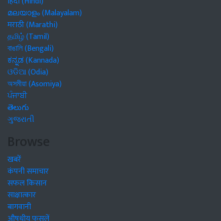
हिंदी (Hindi)
മലയാളം (Malayalam)
मराठी (Marathi)
தமிழ் (Tamil)
বাঙালি (Bengali)
ಕನ್ನಡ (Kannada)
ଓଡିଆ (Odia)
অসমীয়া (Asomiya)
ਪੰਜਾਬੀ
తెలుగు
ગુજરાતી
Browse
खबरें
कंपनी समाचार
सफल किसान
साक्षात्कार
बागवानी
औषधीय फसलें