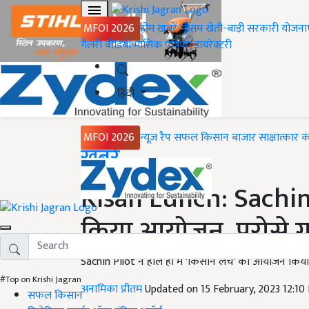
MFOI 2026
होम
ख़बरें
मौसम
खेती-बाड़ी
सरकारी योजना
गैलरी
वीडियो
मासिक पत्रिका
डायरेक्टरी
हिंदी
MFOI 2026
न्यूज़ रैप
सफल किसान
बाजार
साक्षात्कार
क
Home
ख़बरें
Kisan Lunch: Sachin
किया आयोजन, परोसे गये
Sachin Pilot ने हाल ही में 'किसान लंच' का आयोजन किया,
#Top on Krishi Jagran
अनामिका प्रीतम
Updated on 15 February, 2023 12:1
सफल किसान