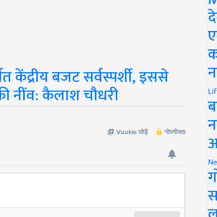
द
ए
क
पित केंद्रीय बजट सर्वस्पर्शी, इससे
न
 की नींव: कैलाश चौधरी
Li
ब
न
आ
Ne
ग
स
ल