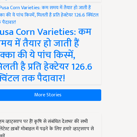
usa Corn Varieties: कम
मय में तैयार हो जाती हैं
क्का की ये पांच किस्में,
िलती है प्रति हेक्टेयर 126.6
्विंटल तक पैदावार!
More Stories
हम व्हाट्सएप पर हैं! कृषि से संबंधित देशभर की सभी
लेटेस्ट ख़बरें मोबाइल में पढ़ने के लिए हमारे व्हाट्सएप से
जुड़ें.