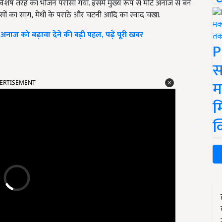
ा विशेष तरह का भोजन परोसा गया. इसमें मुख्य रूप से मोटे अनाज से बने
सों का साग
,
मेथी के पराठे और चटनी आदि का स्वाद चखा.
अनाज को बढ़ावा देने की बड़ी पहल, पढ़ें पूरी खबर
P
स
ERTISEMENT
म
म
क