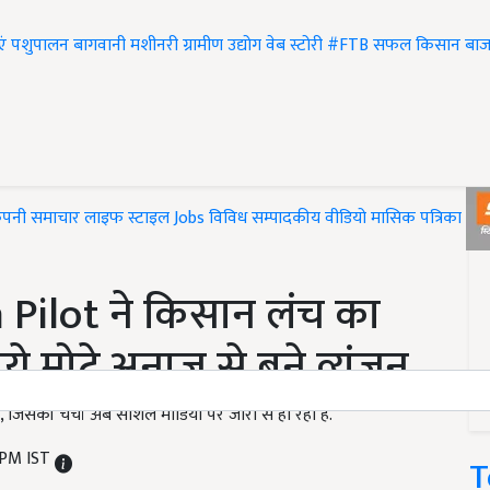
एं
पशुपालन
बागवानी
मशीनरी
ग्रामीण उद्योग
वेब स्टोरी
#FTB
सफल किसान
बाज
ंपनी समाचार
लाइफ स्टाइल
Jobs
विविध
सम्पादकीय
वीडियो
मासिक पत्रिका
#T
 Pilot ने किसान लंच का
 मोटे अनाज से बने व्यंजन
 जिसकी चर्चा अब सोशल मीडिया पर जोरो से हो रही है.
0 PM IST
T