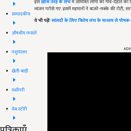
इस
ख़ास तरह के लंच
में आमंत्रित लोगों को गांव-देहात क
व्यंजन परोसे गए. इसमें महमानों ने बाजरे-मक्के की रोटी
,
सर
सम्पादकीय
ये भी पढे़ेंः
सांसदों के लिए विशेष लंच के माध्यम से पोषक-
औषधीय फसलें
ADV
पशुपालन
खेती-बाड़ी
मशीनरी
वेब स्टोरी
पत्रिकाएँ