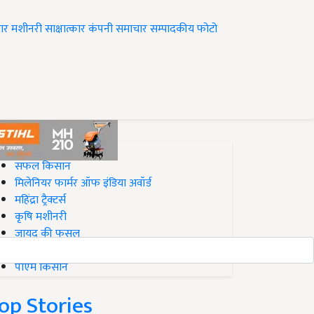
ार
मशीनरी
साक्षात्कार
कंपनी समाचार
सम्पादकीय
फोटो
op on Krishi Jagran
सफल किसान
मिलेनियर फार्मर ऑफ इंडिया अवॉर्ड
महिंद्रा ट्रैक्टर्स
कृषि मशीनरी
जायद की फसल
बिज़नेस आइडियाज
पीएम किसान
op Stories