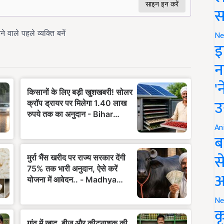
स
Ne
इ
न
'
उ
An
ब
स
आ
Ne
क