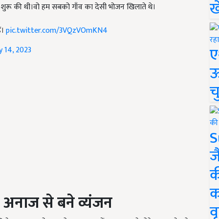
ख
 शुरू की थी।वो हम सबको गाँव का देसी भोजन खिलाते थे।
ैं।
pic.twitter.com/3VQzVOmKN4
ए
y 14, 2023
ऊ
च
S
ज
क
क
 अनाज से बने व्यंजन
वृ