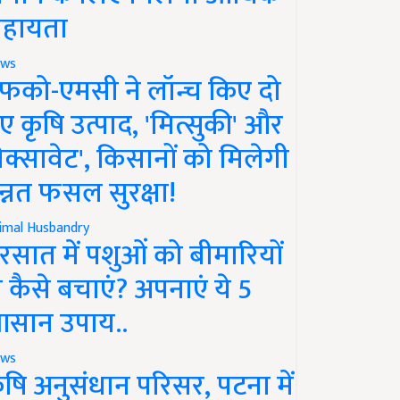
हायता
ws
फको-एमसी ने लॉन्च किए दो
ए कृषि उत्पाद, 'मित्सुकी' और
नेक्सावेट', किसानों को मिलेगी
न्नत फसल सुरक्षा!
imal Husbandry
रसात में पशुओं को बीमारियों
े कैसे बचाएं? अपनाएं ये 5
सान उपाय..
ws
ृषि अनुसंधान परिसर, पटना में