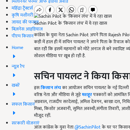
मिलेनियर फार्मर ऑफ इंडिया अवॉर्ड
महिंद्रा ट्रैक्टर्स
कृषि मशीनरी
जायद की फसल
Sachin Pilot के 'किसान लंच' में ये रहा खास
बिज़नेस आइडियाज
कांग्रेस के युवा नेता
Sachin Pilot
अपने पिता
Rajesh Pil
पीएम किसान
कड़ी में हाल ही में सचिन पायलट
ने अपने पिता के रिवाज को
Home
बात रही कि इसमें महमानों को मोटे अनाज से बने स्वादिष्ट 
सोशल मीडिया पर खूब हो रही है.
न्यूज़ रैप
सचिन पायलट ने किया किस
खबरें
इस
किसान लंच
का आयोजन सचिन पायलट के नई दिल्ली स्थ
वरिष्ठ नेता और मीडिया से जुड़े
मशहूर
पत्रकारों को आमंत्रित क
अग्रवाल
,
राजदीप सरदेसाई
,
अमिश देवगन
,
बरखा दत्त
,
निधि
सफल किसान
मिश्रा
,
किशोर अजवानी
,
सुमित अवस्थी
,
संगीता तिवारी
,
आशीष
मौजूद रहीं.
सरकारी योजनाएं
आज कांग्रेस के युवा नेता
@SachinPilot
के घर पर किसान