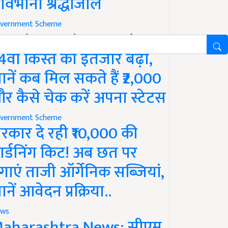
ावभीनी श्रद्धांजलि
vernment Scheme
M Kisan Yojana Update:
4वीं किस्त का इंतजार बढ़ा,
ानें कब मिल सकते हैं ₹2,000
र कैसे चेक करें अपना स्टेटस
vernment Scheme
रकार दे रही ₹10,000 की
ार्डनिंग किट! अब छत पर
गाएं ताजी ऑर्गेनिक सब्जियां,
ानें आवेदन प्रक्रिया..
ws
aharashtra News: सीएम