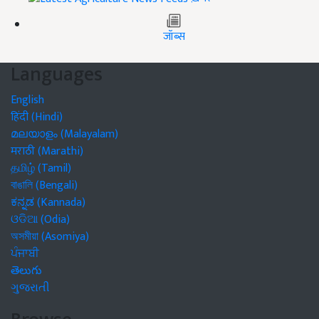
जॉब्स
Languages
English
हिंदी (Hindi)
മലയാളം (Malayalam)
मराठी (Marathi)
தமிழ் (Tamil)
বাঙালি (Bengali)
ಕನ್ನಡ (Kannada)
ଓଡିଆ (Odia)
অসমীয়া (Asomiya)
ਪੰਜਾਬੀ
తెలుగు
ગુજરાતી