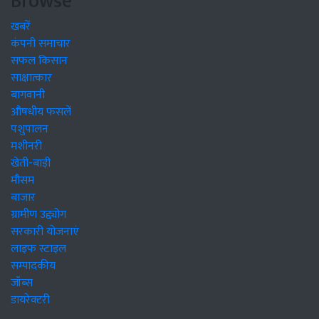
Browse
खबरें
कंपनी समाचार
सफल किसान
साक्षात्कार
बागवानी
औषधीय फसलें
पशुपालन
मशीनरी
खेती-बाड़ी
मौसम
बाजार
ग्रामीण उद्द्योग
सरकारी योजनाएं
लाइफ स्टाइल
सम्पादकीय
जॉब्स
डायरेक्टरी