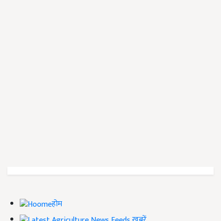
होम
ख़बरें