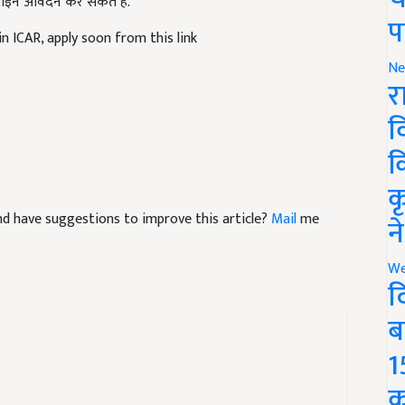
लाइन आवेदन कर सकते हैं.
प
n ICAR, apply soon from this link
Ne
र
व
क
क
 and have suggestions to improve this article?
Mail
me
न
We
द
ब
1
क