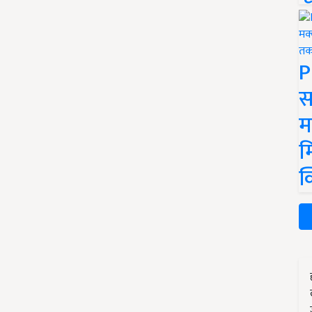
P
स
म
म
क