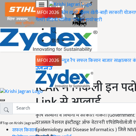
MFOI 2026
होम
ख़बरें
मौसम
खेती-बाड़ी
सरकारी योजना
गैलरी
वीडियो
मासिक पत्रिका
डायरेक्टरी
हिंदी
MFOI 2026
न्यूज़ रैप
सफल किसान
बाजार
साक्षात्कार
क
Home
ख़बरें
ICAR में निकली इन पदों 
Link से अप्लाई
कृषि संस्थानों व विभागों में सरकारी नौकरी (Governmen
दरअसल नेशनल इंस्टीट्यूट ऑफ वेटरनरी एपिडेमियोलॉजी एं
#Top on Krishi Jagran
Epidemiology and Disease Informatics ) जिसे NIVEDI के
सफल किसान