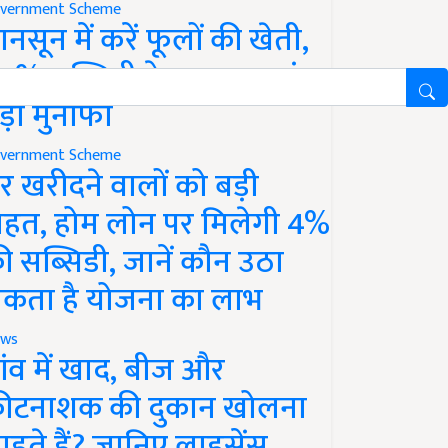
vernment Scheme
ानसून में करें फूलों की खेती,
0% सब्सिडी के साथ कमाएं
ड़ा मुनाफा
vernment Scheme
र खरीदने वालों को बड़ी
ाहत, होम लोन पर मिलेगी 4%
ी सब्सिडी, जानें कौन उठा
कता है योजना का लाभ
ws
ांव में खाद, बीज और
ीटनाशक की दुकान खोलना
ाहते हैं? जानिए लाइसेंस,