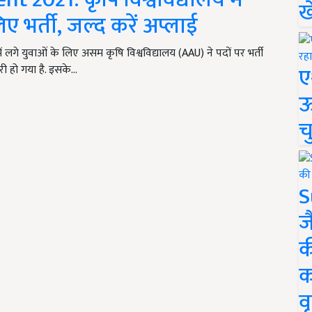
ख
िए भर्ती, जल्द करें अप्लाई
े युवाओं के लिए असम कृषि विश्वविद्यालय (AAU) ने पदों पर भर्ती
ए
 हो गया है. इसके…
ऊ
च
S
ज
क
क
वृ