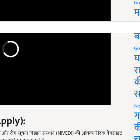
Go
म
5
ब
Go
घ
र
क
स
Ne
ग
pply):
क
ज्ञान और रोग सूचना विज्ञान संस्थान (NIVEDI) की अधिकारिरिक वेबसाइट
च