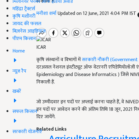
निकाली हैं.
मिलेनियर फार्मर ऑफ इंडिया अवॉर्ड
महिंद्रा ट्रैक्टर्स
मनीशा शर्मा
Updated on 12 June, 2021 4:04 PM IST
कृषि मशीनरी
जायद की फसल
बिज़नेस आइडियाज
पीएम किसान
ICAR
Home
कृषि संस्थानों व विभागों में
सरकारी नौकरी (Government 
दरअसल नेशनल इंस्टीट्यूट ऑफ वेटरनरी एपिडेमियोलॉजी एं
न्यूज़ रैप
Epidemiology and Disease Informatics ) जिसे NIVEDI के
निकाली हैं.
खबरें
जो उम्मीदवार इन पदों पर अप्लाई करना चाहते हैं, वे 
इन पदों पर आवेदन करने की अंतिम तिथि 18 जून, 2021 नि
सफल किसान
दिए जायेंगे.
Related Links
सरकारी योजनाएं
Agriculture Recruitment