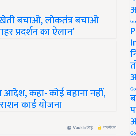
अ
'खेती बचाओ, लोकतंत्र बचाओ
Go
P
बाहर प्रदर्शन का ऐलान’
I
न
त
अ
Go
 आदेश, कहा- कोई बहाना नहीं,
ब
 राशन कार्ड योजना
प
अ
Go