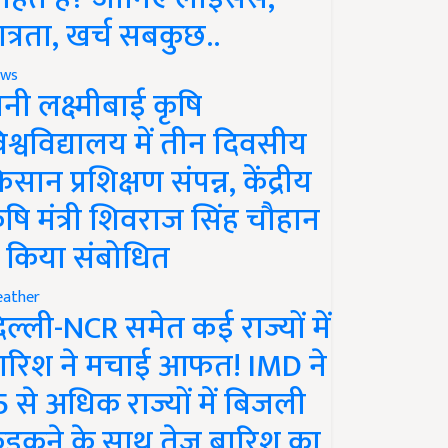
ात्रता, खर्च सबकुछ..
ws
ानी लक्ष्मीबाई कृषि
िश्वविद्यालय में तीन दिवसीय
िसान प्रशिक्षण संपन्न, केंद्रीय
ृषि मंत्री शिवराज सिंह चौहान
े किया संबोधित
ather
िल्ली-NCR समेत कई राज्यों में
ारिश ने मचाई आफत! IMD ने
5 से अधिक राज्यों में बिजली
ड़कने के साथ तेज बारिश का