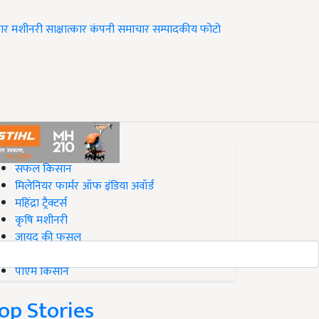
ार
मशीनरी
साक्षात्कार
कंपनी समाचार
सम्पादकीय
फोटो
op on Krishi Jagran
सफल किसान
मिलेनियर फार्मर ऑफ इंडिया अवॉर्ड
महिंद्रा ट्रैक्टर्स
कृषि मशीनरी
जायद की फसल
बिज़नेस आइडियाज
पीएम किसान
op Stories