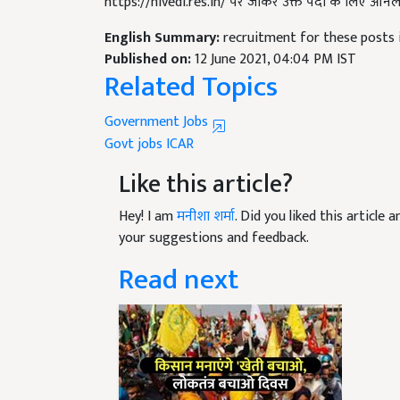
https://nivedi.res.in/ पर जाकर उक्त पदों के लिए ऑन
English Summary:
recruitment for these posts i
Published on:
12 June 2021, 04:04 PM IST
Related Topics
Government Jobs
Govt jobs
ICAR
Like this article?
Hey! I am
मनीशा शर्मा
. Did you liked this article
your suggestions and feedback.
Read next