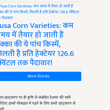
usa Corn Varieties: कम
मय में तैयार हो जाती हैं
क्का की ये पांच किस्में,
िलती है प्रति हेक्टेयर 126.6
्विंटल तक पैदावार!
More Stories
हम व्हाट्सएप पर हैं! कृषि से संबंधित देशभर की सभी
लेटेस्ट ख़बरें मोबाइल में पढ़ने के लिए हमारे व्हाट्सएप से
जुड़ें.