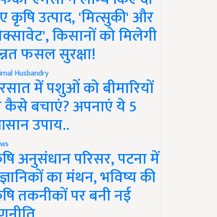
ए कृषि उत्पाद, 'मित्सुकी' और
नेक्सावेट', किसानों को मिलेगी
न्नत फसल सुरक्षा!
imal Husbandry
रसात में पशुओं को बीमारियों
े कैसे बचाएं? अपनाएं ये 5
सान उपाय..
ws
ृषि अनुसंधान परिसर, पटना में
ैज्ञानिकों का मंथन, भविष्य की
ृषि तकनीकों पर बनी नई
णनीति