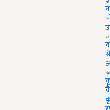
न
'
उ
An
ब
स
आ
Ne
क
व
क
र