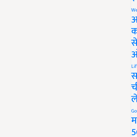
We
अ
क
स
ऑ
Li
स
च
ल
Go
म
5