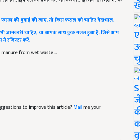
ी जा रही है। आईपीएल का प्रचार कर रही कंपनी आईएमजी इसे देश भर के
ख
किस फसल की बुवाई की जाए, तो किस फसल को चाहिए देखभाल.
ए
 भी जानकारी चाहिए, या आपके साथ कुछ गलत हुआ है, जिसे आप
ें रजिस्टर करें.
ऊ
 manure from wet waste ...
च
S
ज
suggestions to improve this article?
Mail
me your
क
क
वृ