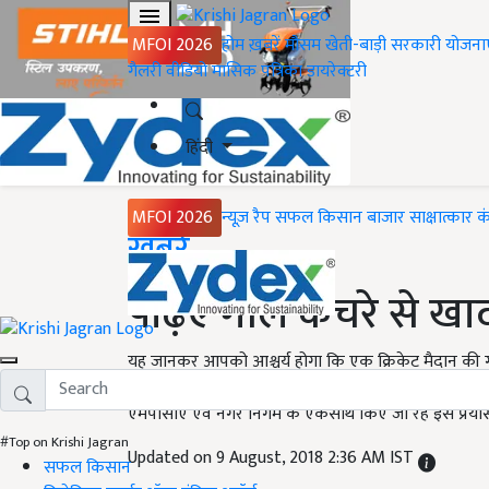
MFOI 2026
होम
ख़बरें
मौसम
खेती-बाड़ी
सरकारी योजना
गैलरी
वीडियो
मासिक पत्रिका
डायरेक्टरी
हिंदी
MFOI 2026
न्यूज़ रैप
सफल किसान
बाजार
साक्षात्कार
क
Home
ख़बरें
पढ़िए गीले कचरे से खाद
यह जानकर आपको आश्चर्य होगा कि एक क्रिकेट मैदान की गील
होल्कर स्टेडियम में किया जा रहा है। बताया जा रहा है कि
एमपीसीए एवं नगर निगम के एकसाथ किए जा रहे इस प्रयास को
#Top on Krishi Jagran
Updated on 9 August, 2018 2:36 AM IST
सफल किसान