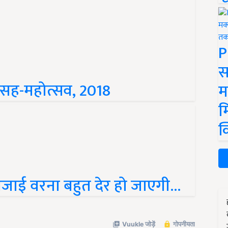
P
स
सह-महोत्सव, 2018
म
म
क
िजाई वरना बहुत देर हो जाएगी...