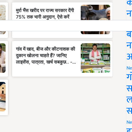
क
न
Li
ब
न
आ
Ne
ग
स
ल
स
Ne
इ