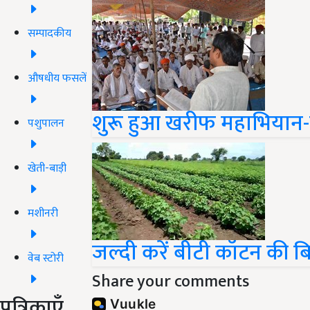
सम्पादकीय
औषधीय फसलें
शुरू हुआ खरीफ महाभियान-
पशुपालन
खेती-बाड़ी
मशीनरी
जल्दी करें बीटी कॉटन की ब
वेब स्टोरी
Share your comments
पत्रिकाएँ