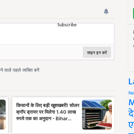
Subscribe
L
Ne
M
द
ए