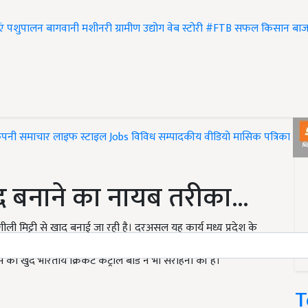
एं
पशुपालन
बागवानी
मशीनरी
ग्रामीण उद्योग
वेब स्टोरी
#FTB
सफल किसान
बाज
ंपनी समाचार
लाइफ स्टाइल
Jobs
विविध
सम्पादकीय
वीडियो
मासिक पत्रिका
#T
 बनाने का नायब तरीका...
ी मिट्टी से खाद बनाई जा रही है। दरअसल यह कार्य मध्य प्रदेश के
 इस खाद का उपयोग मैदान की हरियाली बढ़ाने में किया जाएगा। इस बीच
 खुद भारतीय क्रिकेट कंट्रोल बोर्ड ने भी सराहना की है।
T