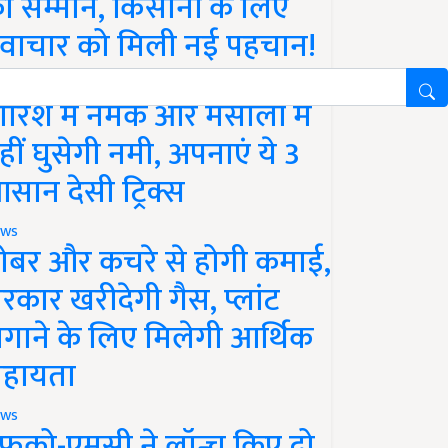
ा सम्मान, किसानों के लिए
वाचार को मिली नई पहचान!
festyle
ारिश में नमक और मसालों में
हीं घुसेगी नमी, अपनाएं ये 3
सान देसी ट्रिक्स
ws
ोबर और कचरे से होगी कमाई,
रकार खरीदेगी गैस, प्लांट
गाने के लिए मिलेगी आर्थिक
हायता
ws
फको-एमसी ने लॉन्च किए दो