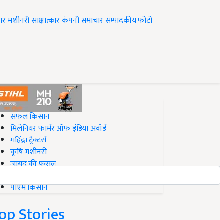
ार
मशीनरी
साक्षात्कार
कंपनी समाचार
सम्पादकीय
फोटो
op on Krishi Jagran
सफल किसान
मिलेनियर फार्मर ऑफ इंडिया अवॉर्ड
महिंद्रा ट्रैक्टर्स
कृषि मशीनरी
जायद की फसल
बिज़नेस आइडियाज
पीएम किसान
op Stories