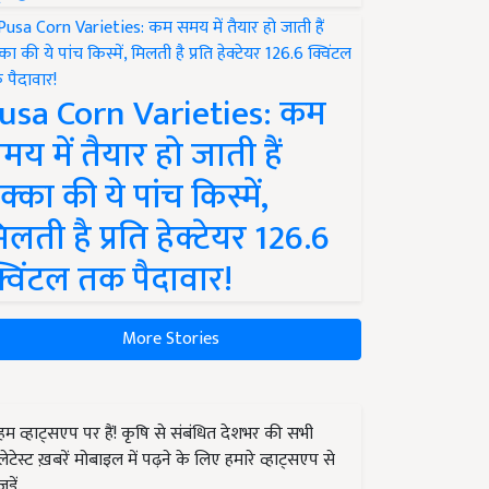
usa Corn Varieties: कम
मय में तैयार हो जाती हैं
क्का की ये पांच किस्में,
िलती है प्रति हेक्टेयर 126.6
्विंटल तक पैदावार!
More Stories
हम व्हाट्सएप पर हैं! कृषि से संबंधित देशभर की सभी
लेटेस्ट ख़बरें मोबाइल में पढ़ने के लिए हमारे व्हाट्सएप से
जुड़ें.