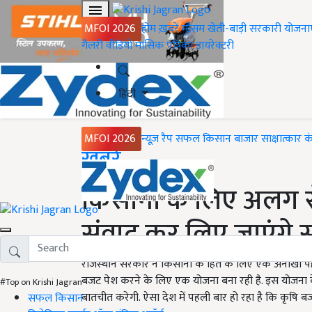
MFOI 2026
होम
ख़बरें
मौसम
खेती-बाड़ी
सरकारी योजना
गैलरी
वीडियो
मासिक पत्रिका
डायरेक्टरी
हिंदी
MFOI 2026
न्यूज़ रैप
सफल किसान
बाजार
साक्षात्कार
क
Home
ख़बरें
किसानों के लिए अलग स
संवाद कर लिए जाएंगे 
राजस्थान सरकार ने किसानों के हित के लिए एक अनोखी प
बजट पेश करने के लिए एक योजना बना रही है. इस योजना क
#Top on Krishi Jagran
बातचीत करेगी. ऐसा देश में पहली बार हो रहा है कि कृषि
सफल किसान