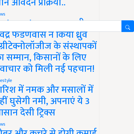
ानें आवेदन प्रक्रिया..
ws
aharashtra News: सीएम
ेवेंद्र फडणवीस ने किया ध्रुव
ग्रीटेक्नोलॉजीज के संस्थापकों
ा सम्मान, किसानों के लिए
वाचार को मिली नई पहचान!
festyle
ारिश में नमक और मसालों में
हीं घुसेगी नमी, अपनाएं ये 3
सान देसी ट्रिक्स
ws
ोबर और कचरे से होगी कमाई,