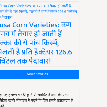
usa Corn Varieties: कम
मय में तैयार हो जाती हैं
क्का की ये पांच किस्में,
िलती है प्रति हेक्टेयर 126.6
्विंटल तक पैदावार!
More Stories
हम व्हाट्सएप पर हैं! कृषि से संबंधित देशभर की सभी
लेटेस्ट ख़बरें मोबाइल में पढ़ने के लिए हमारे व्हाट्सएप से
जुड़ें.