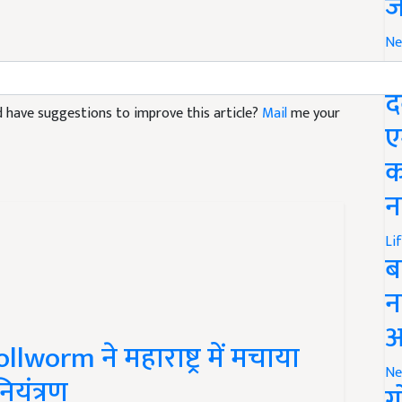
ज
Ne
M
and have suggestions to improve this article?
Mail
me your
द
ए
क
न
Li
ब
न
worm ने महाराष्ट्र में मचाया
आ
ियंत्रण
Ne
ग