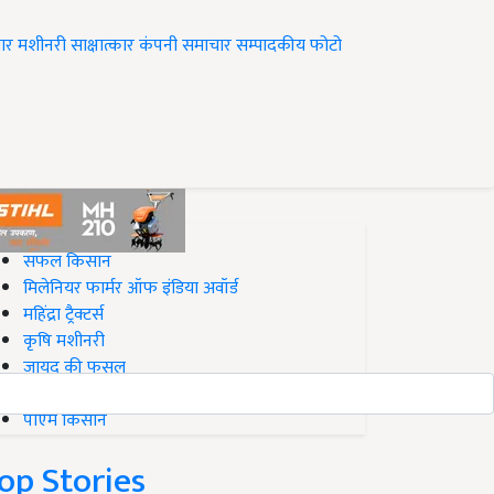
ार
मशीनरी
साक्षात्कार
कंपनी समाचार
सम्पादकीय
फोटो
op on Krishi Jagran
सफल किसान
मिलेनियर फार्मर ऑफ इंडिया अवॉर्ड
महिंद्रा ट्रैक्टर्स
कृषि मशीनरी
जायद की फसल
बिज़नेस आइडियाज
पीएम किसान
op Stories