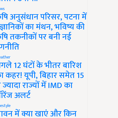
ws
ृषि अनुसंधान परिसर, पटना में
ैज्ञानिकों का मंथन, भविष्य की
ृषि तकनीकों पर बनी नई
णनीति
ather
गले 12 घंटों के भीतर बारिश
ा कहर! यूपी, बिहार समेत 15
े ज्यादा राज्यों में IMD का
रेंज अलर्ट
festyle
ावन में क्या खाएं और किन