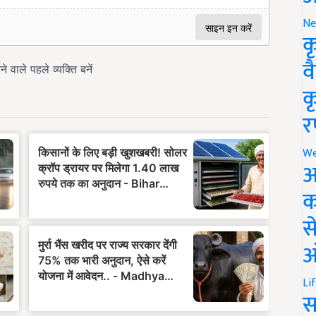
Ne
क
व
क
र
We
अ
क
स
ऑ
Li
स