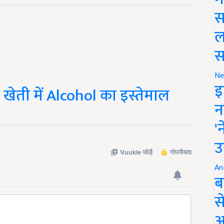
स
ल
स
Ne
ेती में Alcohol का इस्तेमाल
इ
न
'
उ
An
ब
स
आ